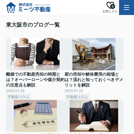
0
お気に入り
東大阪市のブログ一覧
離婚での不動産売却の時期と
家の売却や解体費用の相場と
は？オーバーローンや媒介契約
は？流れと知っておくべきデメ
の注意点も解説
リットを解説
2025.07.29
2025.07.22
不動産コラム
不動産コラム