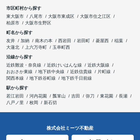
市区町村から探す
東大阪市
八尾市
大阪市東成区
大阪市住之江区
柏原市
大阪市生野区
町名から探す
友井
加納
南木の本
西岩田
岩田町
菱屋西
稲葉
大蓮北
上六万寺町
玉串町西
沿線から探す
近鉄難波・奈良線
近鉄けいはんな線
近鉄大阪線
おおさか東線
地下鉄中央線
近鉄信貴線
片町線
関西本線
地下鉄谷町線
地下鉄千日前線
駅から探す
若江岩田
河内花園
瓢箪山
吉田
弥刀
東花園
長瀬
八戸ノ里
枚岡
新石切
株式会社ミーツ不動産