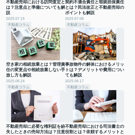
不動産売却における訪問査定と
契約不適合責任と瑕疵担保責任
は？注意点と準備についても解
とは？民法改正と不動産売却の
説
ポイントも解説
2025.07.15
2025.07.08
不動産コラム
不動産コラム
空き家の相続放棄とは？管理責
事故物件の解体におけるメリッ
任の変更点や相続放棄しない手
トは？デメリットや費用につい
放し方も解説
ても解説
2025.06.24
2025.06.17
不動産コラム
不動産コラム
不動産売却に必要な権利証を紛
不動産売却における司法書士の
失したときの売却方法は？注意
役割とは？依頼するメリットと