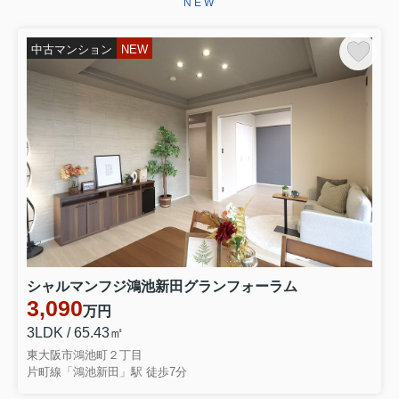
NEW
ございます。お引き渡しまで、ご満足
いただけるよう引き続きしっかりと責
任を持ってサポートさせていただ...
中古マンション
NEW
2026.06.29
☆★☆成約御礼☆★☆
東大阪市永和３丁目 中古テラスハウ
スをご契約いただきましたこの度はミ
ーツ不動産をいただき誠にありがとう
ございます。無事ご成約に至ることが
でき大変嬉しく思っております。リフ
ォームでお時間を頂き恐縮ではご...
2026.06.28
☆★☆成約御礼☆★☆
東大阪市大蓮南４丁目 中古一戸建を
シャルマンフジ鴻池新田グランフォーラム
ご契約いただきました弊社をお選びい
3,090
万円
ただき誠にありがとうございます。無
事ご成約に至ることができ大変嬉しく
3LDK / 65.43㎡
思っております。お引き渡しまでご満
東大阪市鴻池町２丁目
足いただけるよう引きつづきしっ...
片町線「鴻池新田」駅 徒歩7分