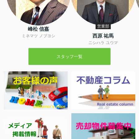
営業部
峰松 信嘉
西原 祐馬
ミネマツ ノブヨシ
ニシハラ ユウマ
スタッフ一覧