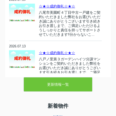
☆★☆成約御礼☆★☆
八尾市美園町４丁目中古一戸建をご契
約いただきました弊社をお選びいただ
き誠にありがとうございます引き続き
お引き渡しまで、ご満足いただけるよ
うしっかりと責任を持ってサポートさ
せていただきます‼分からないこ...
2026.07.13
☆★☆成約御礼☆★☆
八戸ノ里第３ガーデンハイツ分譲マン
ションをご契約いただきました弊社を
お選びいただき誠にありがとうござい
ます引き続きお引き渡しまで、ご満足
いただけるようしっかりと責任を持っ
てサポートさせていただきます‼...
更新情報一覧
2026.07.10
☆★☆成約御礼☆★☆
新着物件
東大阪市衣摺５丁目 売り土地をご契
約いただきましたこの度は弊社売主の
物件をお選びいただき誠にありがとう