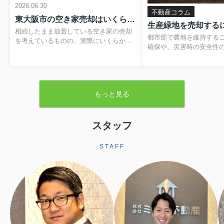
2026.06.30
不動産コラム
東大阪市の空き家売却はいくらかかる？費用や税金の内訳と負担を抑える方法
相続したまま放置している空き家の売却
都市部で農地を維持する
を考えているものの、実際にいくらかか
確保や、災害時の安全性
るのか分からず、不安を感じていません
題です。そのため、営農
か。仲介手数料や登記費用、解体費用、
税制優遇を受けられる「
残置物処分費など、目に見えない支出が
が設けられています。本
重なると、最終的に手元に残る金額のイ
緑地の基本的な仕組みか
メージがつきにくくなります。さらに、
もっと見る
よる売却手続きや注意点
譲渡所得税や住民税といった税金、空き
します。▼ 不動産売却を
家の譲渡所得の3,000万円特別控除といっ
らをクリック ▼売却査定
た制度も関わるため、しっかりと整理し
生産緑地とは生産緑地と
スタッフ
ておくことが大切です。この記事では、
内にある農地のうち、自
東大阪市で空き家を売却する際にかかり
続の必要性が認められた
やすい費用や税金の基本から、解体費補
STAFF
指定される区域です。こ
助制度などを活用して負担を軽減する方
ことで、農業以外の用途
法まで、順を追って分かりやすく解説し
されますが、その一方で
ます。読み進めていただくことで、おお
地並みの評価となり、税
よその手取り額の考...
ます。また、相続税に...