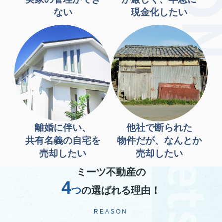
ない
現金化したい
離婚に伴い、
他社で断られた
共有名義の自宅を
物件だが、なんとか
売却したい
売却したい
ミーツ不動産の
4
つ
の選ばれる理由！
REASON