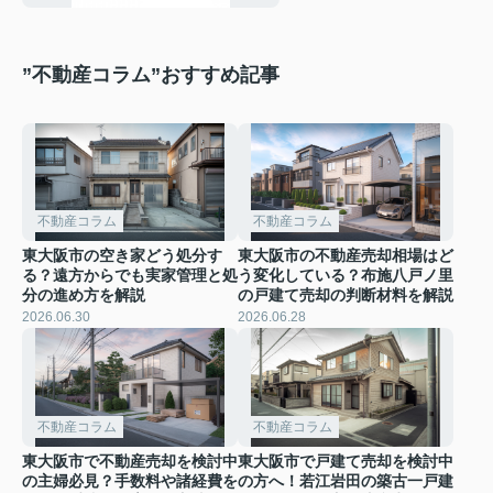
”不動産コラム”おすすめ記事
不動産コラム
不動産コラム
東大阪市の空き家どう処分す
東大阪市の不動産売却相場はど
る？遠方からでも実家管理と処
う変化している？布施八戸ノ里
分の進め方を解説
の戸建て売却の判断材料を解説
2026.06.30
2026.06.28
不動産コラム
不動産コラム
東大阪市で不動産売却を検討中
東大阪市で戸建て売却を検討中
の主婦必見？手数料や諸経費を
の方へ！若江岩田の築古一戸建