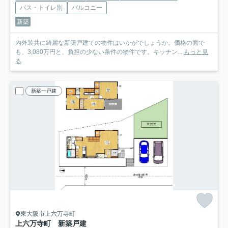
バス・トイレ別
バルコニー
新築
内外装共に綺麗な新築戸建ての物件はいかがでしょうか。価格の面で
も、3,080万円と、負担の少ない条件の物件です。キッチン...
もっと見
る
新築一戸建
東大阪市上六万寺町
上六万寺町 新築戸建