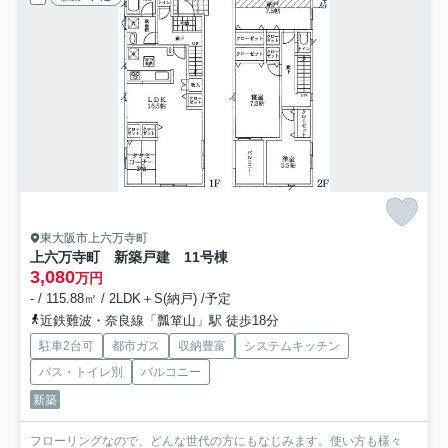
東大阪市上六万寺町
上六万寺町 新築戸建 11号棟
3,080
万円
- / 115.88㎡ / 2LDK＋S(納戸) /予定
近鉄難波・奈良線「瓢箪山」駅 徒歩18分
駐車2台可
都市ガス
収納豊富
システムキッチン
バス・トイレ別
バルコニー
新築
フローリングなので、どんな世代の方にもなじみます。使い方も様々