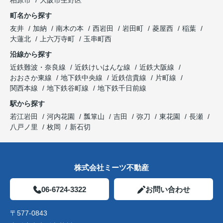
柏原市
大阪市生野区
町名から探す
友井
加納
南木の本
西岩田
岩田町
菱屋西
稲葉
大蓮北
上六万寺町
玉串町西
沿線から探す
近鉄難波・奈良線
近鉄けいはんな線
近鉄大阪線
おおさか東線
地下鉄中央線
近鉄信貴線
片町線
関西本線
地下鉄谷町線
地下鉄千日前線
駅から探す
若江岩田
河内花園
瓢箪山
吉田
弥刀
東花園
長瀬
八戸ノ里
枚岡
新石切
株式会社ミーツ不動産
06-6724-3322
お問い合わせ
〒577-0843