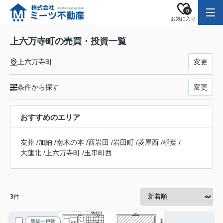
0
お気に入り
上六万寺町の売買・投資一覧
上六万寺町
変更
条件から探す
変更
おすすめのエリア
友井
/
加納
/
南木の本
/
西岩田
/
岩田町
/
菱屋西
/
稲葉
/
大蓮北
/
上六万寺町
/
玉串町西
3
件
新築一戸建