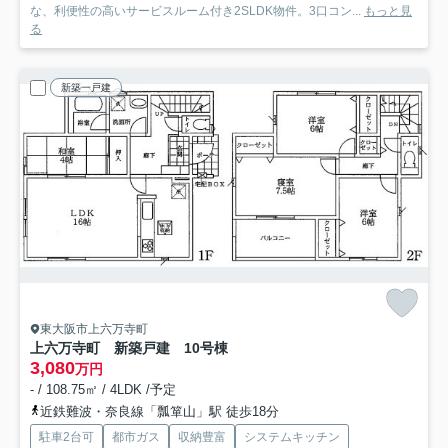
な、利便性の高いサービスルーム付き2SLDK物件。3口コン...
もっと見
る
新築一戸建
東大阪市上六万寺町
上六万寺町 新築戸建 10号棟
3,080
万円
- / 108.75㎡ / 4LDK /予定
近鉄難波・奈良線「瓢箪山」駅 徒歩18分
駐車2台可
都市ガス
収納豊富
システムキッチン