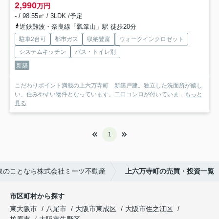
2,990
万円
- / 98.55㎡ / 3LDK /予定
近鉄難波・奈良線「瓢箪山」駅 徒歩20分
駐車2台可
都市ガス
収納豊富
ウォークインクロゼット
システムキッチン
バス・トイレ別
新築
こだわりポイント満載の上六万寺町 新築戸建。独立した洗面所が嬉し
い、住みやすい物件となっています。二口コンロが付いていま...
もっと
見る
1
取のことなら株式会社ミーツ不動産
上六万寺町の売買・投資一覧
市区町村から探す
東大阪市
八尾市
大阪市東成区
大阪市住之江区