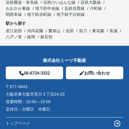
近鉄難波・奈良線
近鉄けいはんな線
近鉄大阪線
おおさか東線
地下鉄中央線
近鉄信貴線
片町線
関西本線
地下鉄谷町線
地下鉄千日前線
駅から探す
若江岩田
河内花園
瓢箪山
吉田
弥刀
東花園
長瀬
八戸ノ里
枚岡
新石切
株式会社ミーツ不動産
06-6724-3322
お問い合わせ
〒577-0843
大阪府東大阪市荒川３丁目24-25
営業時間：
10:00～19:00
定休日：
火曜日 水曜日
トップページ