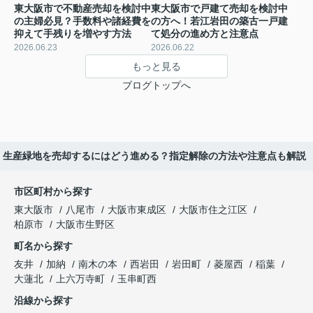
東大阪市で不動産売却を検討中
東大阪市で戸建て売却を検討中
の主婦必見？手数料や諸経費を
の方へ！若江岩田の築古一戸建
抑えて手残りを増やす方法
て処分の進め方と注意点
2026.06.23
2026.06.22
もっと見る
ブログトップへ
生産緑地を売却するにはどう進める？指定解除の方法や注意点も解説
市区町村から探す
東大阪市
八尾市
大阪市東成区
大阪市住之江区
柏原市
大阪市生野区
町名から探す
友井
加納
南木の本
西岩田
岩田町
菱屋西
稲葉
大蓮北
上六万寺町
玉串町西
沿線から探す