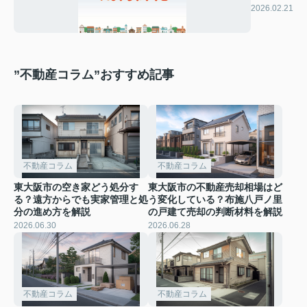
☆★☆
2026.02.21
”不動産コラム”おすすめ記事
不動産コラム
不動産コラム
東大阪市の空き家どう処分す
東大阪市の不動産売却相場はど
る？遠方からでも実家管理と処
う変化している？布施八戸ノ里
分の進め方を解説
の戸建て売却の判断材料を解説
2026.06.30
2026.06.28
不動産コラム
不動産コラム