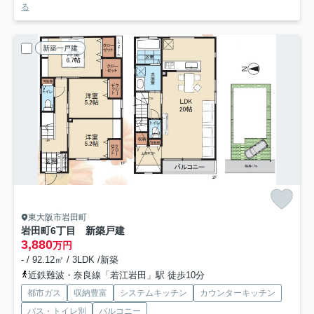
る
新築一戸建
東大阪市岩田町
岩田町6丁目 新築戸建
3,880
万円
- / 92.12㎡ / 3LDK /新築
近鉄難波・奈良線「若江岩田」駅 徒歩10分
都市ガス
収納豊富
システムキッチン
カウンターキッチン
バス・トイレ別
バルコニー