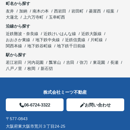
町名から探す
友井
加納
南木の本
西岩田
岩田町
菱屋西
稲葉
大蓮北
上六万寺町
玉串町西
沿線から探す
近鉄難波・奈良線
近鉄けいはんな線
近鉄大阪線
おおさか東線
地下鉄中央線
近鉄信貴線
片町線
関西本線
地下鉄谷町線
地下鉄千日前線
駅から探す
若江岩田
河内花園
瓢箪山
吉田
弥刀
東花園
長瀬
八戸ノ里
枚岡
新石切
株式会社ミーツ不動産
06-6724-3322
お問い合わせ
〒577-0843
大阪府東大阪市荒川３丁目24-25