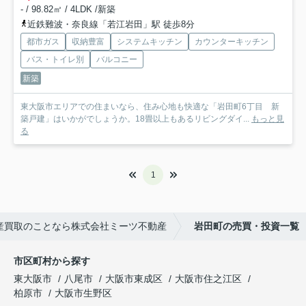
- / 98.82㎡ / 4LDK /新築
近鉄難波・奈良線「若江岩田」駅 徒歩8分
都市ガス
収納豊富
システムキッチン
カウンターキッチン
バス・トイレ別
バルコニー
新築
東大阪市エリアでの住まいなら、住み心地も快適な「岩田町6丁目 新
築戸建」はいかがでしょうか。18畳以上もあるリビングダイ...
もっと見
る
1
産買取のことなら株式会社ミーツ不動産
岩田町の売買・投資一覧
市区町村から探す
東大阪市
八尾市
大阪市東成区
大阪市住之江区
柏原市
大阪市生野区