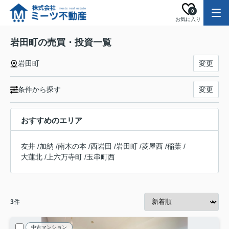
0
お気に入り
岩田町の売買・投資一覧
岩田町
変更
条件から探す
変更
おすすめのエリア
友井
/
加納
/
南木の本
/
西岩田
/
岩田町
/
菱屋西
/
稲葉
/
大蓮北
/
上六万寺町
/
玉串町西
3
件
中古マンション