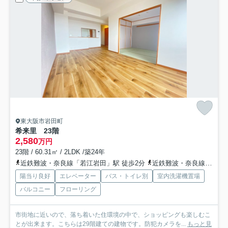
東大阪市岩田町
希来里 23階
2,580
万円
23階 / 60.31㎡ / 2LDK /築24年
近鉄難波・奈良線「若江岩田」駅 徒歩2分
近鉄難波・奈良線「河内花園」駅 徒歩12分
陽当り良好
エレベーター
バス・トイレ別
室内洗濯機置場
バルコニー
フローリング
市街地に近いので、落ち着いた住環境の中で、ショッピングも楽しむこ
とが出来ます。こちらは29階建ての建物です。防犯カメラを...
もっと見