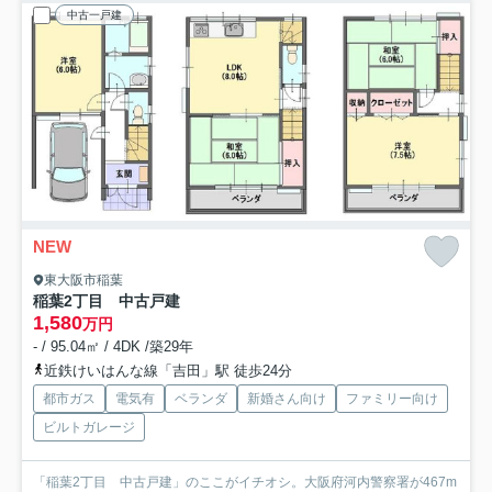
中古一戸建
NEW
東大阪市稲葉
稲葉2丁目 中古戸建
1,580
万円
- / 95.04㎡ / 4DK /築29年
近鉄けいはんな線「吉田」駅 徒歩24分
都市ガス
電気有
ベランダ
新婚さん向け
ファミリー向け
ビルトガレージ
「稲葉2丁目 中古戸建」のここがイチオシ。大阪府河内警察署が467m