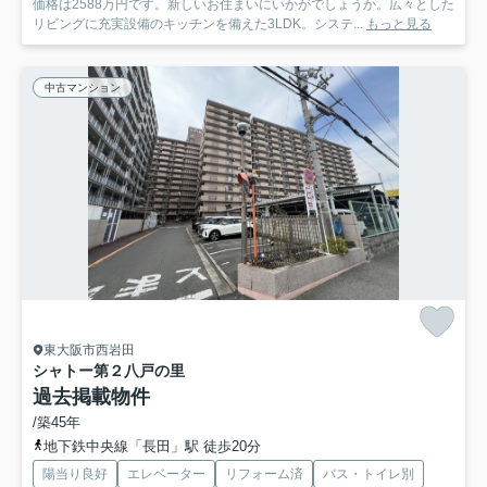
価格は2588万円です。新しいお住まいにいかがでしょうか。広々とした
リビングに充実設備のキッチンを備えた3LDK。システ...
もっと見る
中古マンション
東大阪市西岩田
シャトー第２八戸の里
過去掲載物件
/築45年
地下鉄中央線「長田」駅 徒歩20分
陽当り良好
エレベーター
リフォーム済
バス・トイレ別