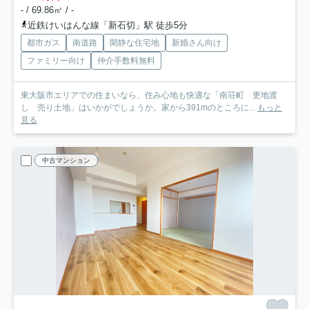
- / 69.86㎡ / -
近鉄けいはんな線「新石切」駅 徒歩5分
都市ガス
南道路
閑静な住宅地
新婚さん向け
ファミリー向け
仲介手数料無料
東大阪市エリアでの住まいなら、住み心地も快適な「南荘町 更地渡
し 売り土地」はいかがでしょうか。家から391mのところに...
もっと
見る
中古マンション