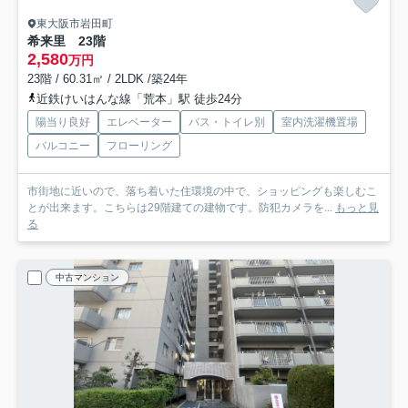
東大阪市岩田町
希来里 23階
2,580
万円
23階 / 60.31㎡ / 2LDK /築24年
近鉄けいはんな線「荒本」駅 徒歩24分
陽当り良好
エレベーター
バス・トイレ別
室内洗濯機置場
バルコニー
フローリング
市街地に近いので、落ち着いた住環境の中で、ショッピングも楽しむこ
とが出来ます。こちらは29階建ての建物です。防犯カメラを...
もっと見
る
中古マンション