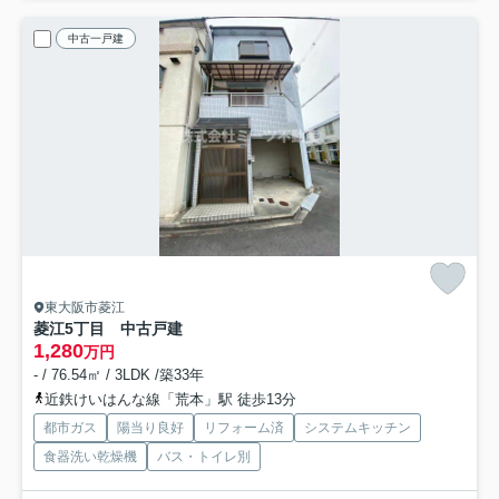
中古一戸建
東大阪市菱江
菱江5丁目 中古戸建
1,280
万円
- / 76.54㎡ / 3LDK /築33年
近鉄けいはんな線「荒本」駅 徒歩13分
都市ガス
陽当り良好
リフォーム済
システムキッチン
食器洗い乾燥機
バス・トイレ別