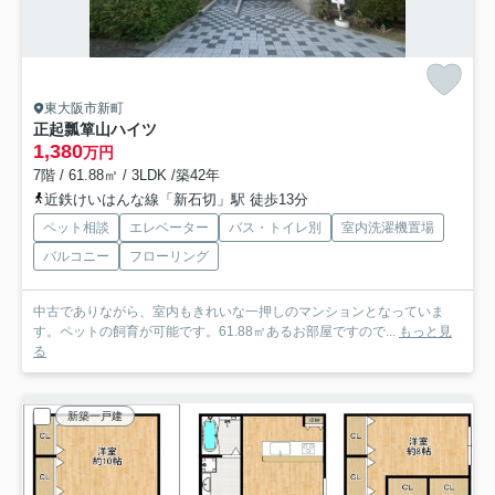
東大阪市新町
正起瓢箪山ハイツ
1,380
万円
7階 / 61.88㎡ / 3LDK /築42年
近鉄けいはんな線「新石切」駅 徒歩13分
ペット相談
エレベーター
バス・トイレ別
室内洗濯機置場
バルコニー
フローリング
中古でありながら、室内もきれいな一押しのマンションとなっていま
す。ペットの飼育が可能です。61.88㎡あるお部屋ですので...
もっと見
る
新築一戸建