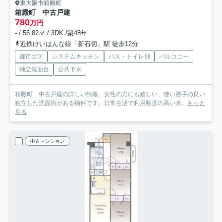
東大阪市箱殿町
箱殿町 中古戸建
780
万円
- / 56.82㎡ / 3DK /築48年
近鉄けいはんな線「新石切」駅 徒歩12分
都市ガス
システムキッチン
バス・トイレ別
バルコニー
独立洗面台
公共下水
箱殿町 中古戸建の詳しい情報。女性の方にも嬉しい、使い勝手の良い
独立した洗面所がある物件です。日常生活で利用頻度の高い水...
もっと
見る
中古マンション