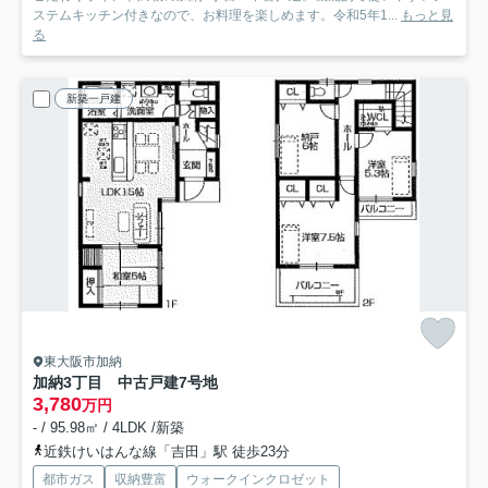
ステムキッチン付きなので、お料理を楽しめます。令和5年1...
もっと見
る
新築一戸建
東大阪市加納
加納3丁目 中古戸建7号地
3,780
万円
- / 95.98㎡ / 4LDK /新築
近鉄けいはんな線「吉田」駅 徒歩23分
都市ガス
収納豊富
ウォークインクロゼット