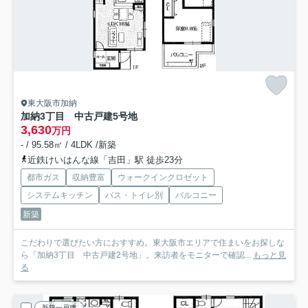
東大阪市加納
加納3丁目 中古戸建5号地
3,630
万円
- / 95.58㎡ / 4LDK /新築
近鉄けいはんな線「吉田」駅 徒歩23分
都市ガス
収納豊富
ウォークインクロゼット
システムキッチン
バス・トイレ別
バルコニー
新築
こだわりで選びたい方におすすめ。東大阪市エリアで住まいをお探しな
ら「加納3丁目 中古戸建2号地」。来訪者をモニターで確認...
もっと見
る
新築一戸建