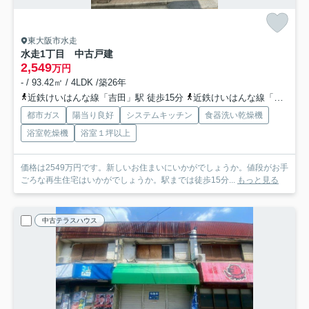
東大阪市水走
水走1丁目 中古戸建
2,549
万円
- / 93.42㎡ / 4LDK /築26年
近鉄けいはんな線「吉田」駅 徒歩15分
近鉄けいはんな線「新石切」駅 徒歩20分
都市ガス
陽当り良好
システムキッチン
食器洗い乾燥機
浴室乾燥機
浴室１坪以上
価格は2549万円です。新しいお住まいにいかがでしょうか。値段がお手
ごろな再生住宅はいかがでしょうか。駅までは徒歩15分...
もっと見る
中古テラスハウス