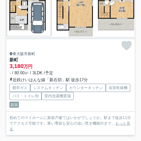
東大阪市新町
新町
3,180
万円
- / 80.00㎡ / 3LDK /予定
近鉄けいはんな線「新石切」駅 徒歩17分
都市ガス
システムキッチン
カウンターキッチン
浴室乾燥機
バス・トイレ別
室内洗濯機置場
新築
初めてのマイホームに新築戸建てはいかがでしょうか。駅まで徒歩11分
でアクセス可能です。寒い季節も安心の追い焚き機能付きで...
もっと見
る