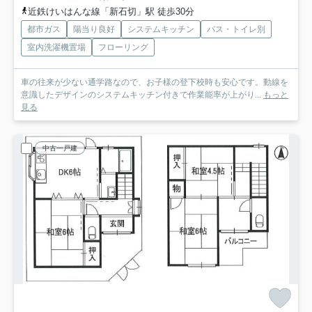
近鉄けいはんな線「新石切」駅 徒歩30分
都市ガス
陽当り良好
システムキッチン
バス・トイレ別
室内洗濯機置場
フローリング
車の往来が少ない通学路なので、お子様の登下校時も安心です。動線を
意識したデザインのシステムキッチン付きで作業能率が上がり...
もっと
見る
中古一戸建