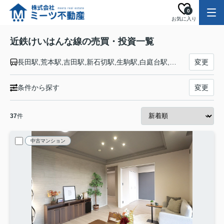
0
お気に入り
近鉄けいはんな線の売買・投資一覧
長田駅,荒本駅,吉田駅,新石切駅,生駒駅,白庭台駅,学研北生駒駅,学研奈良登美ヶ丘駅
変更
条件から探す
変更
37
件
中古マンション