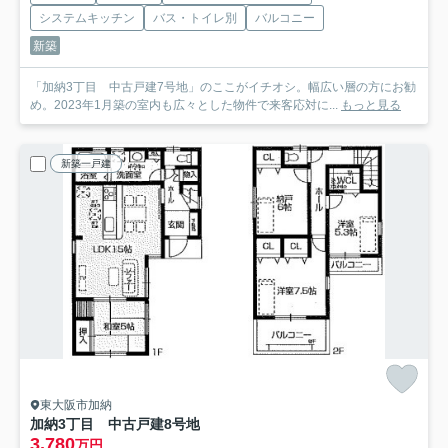
システムキッチン
バス・トイレ別
バルコニー
新築
「加納3丁目 中古戸建7号地」のここがイチオシ。幅広い層の方にお勧
め。2023年1月築の室内も広々とした物件で来客応対に...
もっと見る
新築一戸建
東大阪市加納
加納3丁目 中古戸建8号地
3,780
万円