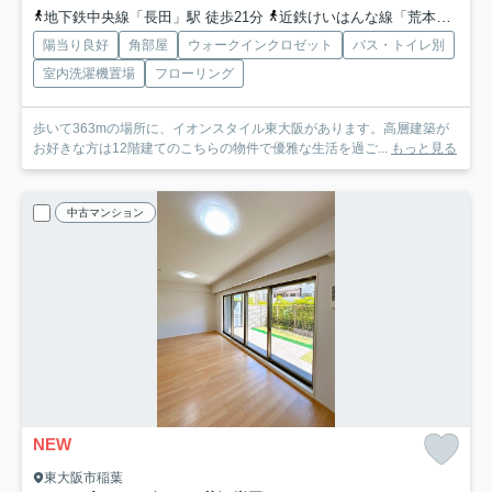
地下鉄中央線「長田」駅 徒歩21分
近鉄けいはんな線「荒本」駅 徒歩24分
陽当り良好
角部屋
ウォークインクロゼット
バス・トイレ別
室内洗濯機置場
フローリング
歩いて363mの場所に、イオンスタイル東大阪があります。高層建築が
お好きな方は12階建てのこちらの物件で優雅な生活を過ご...
もっと見る
中古マンション
NEW
東大阪市稲葉