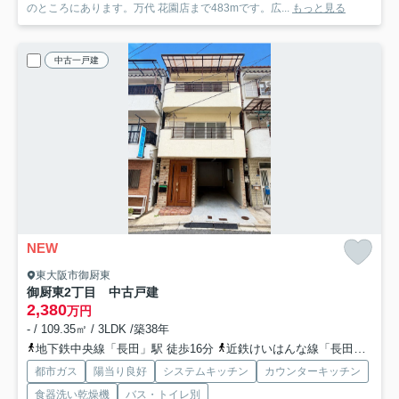
のところにあります。万代 花園店まで483mです。広...
もっと見る
中古一戸建
NEW
東大阪市御厨東
御厨東2丁目 中古戸建
2,380
万円
- / 109.35㎡ / 3LDK /築38年
地下鉄中央線「長田」駅 徒歩16分
近鉄けいはんな線「長田」駅 徒歩18分
都市ガス
陽当り良好
システムキッチン
カウンターキッチン
食器洗い乾燥機
バス・トイレ別