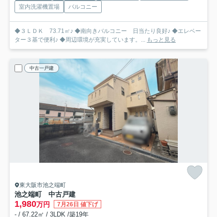
室内洗濯機置場
バルコニー
◆３ＬＤＫ 73.71㎡♪ ◆南向きバルコニー 日当たり良好♪ ◆エレベー
ター３基で便利♪ ◆周辺環境が充実しています。...
もっと見る
中古一戸建
東大阪市池之端町
池之端町 中古戸建
1,980
万円
7月26日 値下げ
- / 67.22㎡ / 3LDK /築19年