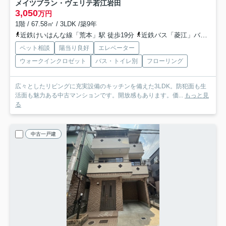
メイツブラン・ヴェリテ若江岩田
3,050
万円
1階 / 67.58㎡ / 3LDK /築9年
近鉄けいはんな線「荒本」駅 徒歩19分
近鉄バス「菱江」バス停下車 徒歩4分
ペット相談
陽当り良好
エレベーター
ウォークインクロゼット
バス・トイレ別
フローリング
広々としたリビングに充実設備のキッチンを備えた3LDK。防犯面も生
活面も魅力ある中古マンションです。開放感もあります。価...
もっと見
る
中古一戸建