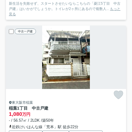
新生活を失敗せず、スタートさせたいならこちらの「菱江5丁目 中古
戸建」はいかがでしょうか。トイレが2ヶ所にあるので複数人...
もっと
見る
中古一戸建
東大阪市稲葉
稲葉1丁目 中古戸建
1,080
万円
- / 56.57㎡ / 2LDK /築50年
近鉄けいはんな線「荒本」駅 徒歩22分