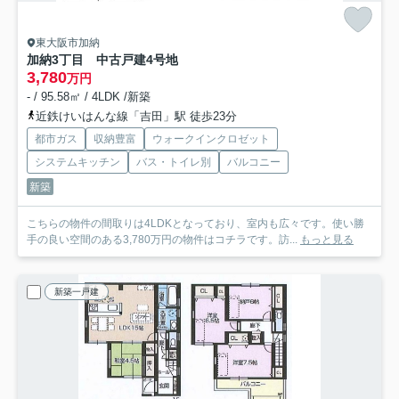
東大阪市加納
加納3丁目 中古戸建4号地
3,780
万円
- / 95.58㎡ / 4LDK /新築
近鉄けいはんな線「吉田」駅 徒歩23分
都市ガス
収納豊富
ウォークインクロゼット
システムキッチン
バス・トイレ別
バルコニー
新築
こちらの物件の間取りは4LDKとなっており、室内も広々です。使い勝
手の良い空間のある3,780万円の物件はコチラです。訪...
もっと見る
新築一戸建