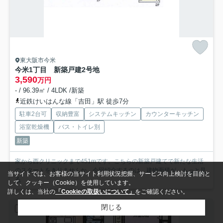
東大阪市今米
今米1丁目 新築戸建2号地
3,590
万円
- / 96.39㎡ / 4LDK /新築
近鉄けいはんな線「吉田」駅 徒歩7分
駐車2台可
収納豊富
システムキッチン
カウンターキッチン
浴室乾燥機
バス・トイレ別
新築
家から西クリニックまで451mです。こちらの新築戸建てで新たな生活
のスタートをきりませんか。今回紹介するのは、建物面積が...
もっと見
当サイトでは、お客様の当サイト利用状況把握、サービス向上検討を目的と
る
して、クッキー（Cookie）を使用しています。
詳しくは、当社の
「Cookieの取扱いについて」
をご確認ください。
閉じる
新築一戸建