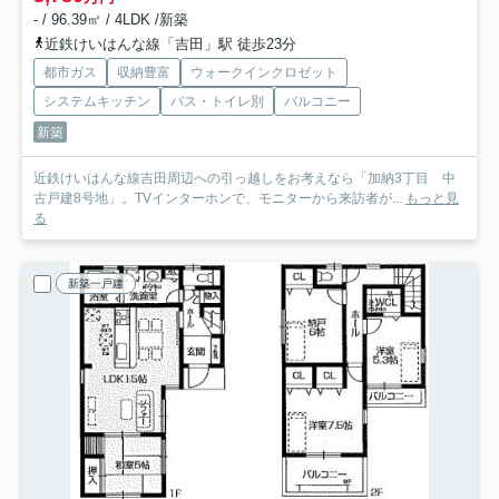
- / 96.39㎡ / 4LDK /新築
近鉄けいはんな線「吉田」駅 徒歩23分
都市ガス
収納豊富
ウォークインクロゼット
システムキッチン
バス・トイレ別
バルコニー
新築
近鉄けいはんな線吉田周辺への引っ越しをお考えなら「加納3丁目 中
古戸建8号地」。TVインターホンで、モニターから来訪者が...
もっと見
る
新築一戸建