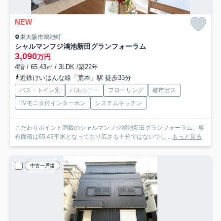
NEW
東大阪市鴻池町
シャルマンフジ鴻池新田グランフォーラム
3,090
万円
4階 / 65.43㎡ / 3LDK /築22年
近鉄けいはんな線「荒本」駅 徒歩33分
バス・トイレ別
バルコニー
フローリング
都市ガス
TVモニタ付インターホン
システムキッチン
こだわりポイント満載のシャルマンフジ鴻池新田グランフォーラム。専
有面積は65.43平米となっており広さも十分ではないでし...
もっと見る
中古一戸建