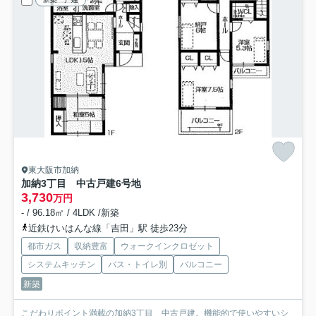
東大阪市加納
加納3丁目 中古戸建6号地
3,730
万円
- / 96.18㎡ / 4LDK /新築
近鉄けいはんな線「吉田」駅 徒歩23分
都市ガス
収納豊富
ウォークインクロゼット
システムキッチン
バス・トイレ別
バルコニー
新築
こだわりポイント満載の加納3丁目 中古戸建。機能的で使いやすいシ