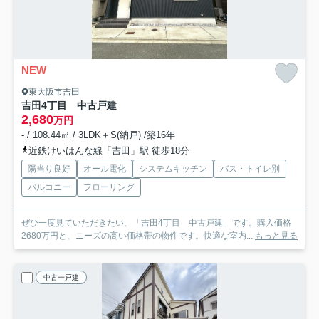
NEW
東大阪市吉田
吉田4丁目 中古戸建
2,680
万円
- / 108.44㎡ / 3LDK＋S(納戸) /築16年
近鉄けいはんな線「吉田」駅 徒歩18分
陽当り良好
オール電化
システムキッチン
バス・トイレ別
バルコニー
フローリング
ぜひ一度見ていただきたい、「吉田4丁目 中古戸建」です。購入価格
2680万円と、ニーズの高い価格帯の物件です。快適な室内...
もっと見る
中古一戸建