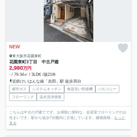
NEW
東大阪市花園東町
花園東町3丁目 中古戸建
2,980
万円
- / 79.34㎡ / 3LDK /築21年
近鉄けいはんな線「吉田」駅 徒歩35分
都市ガス
システムキッチン
食器洗い乾燥機
バルコニー
フローリング
温水洗浄便座
こちらは中古の戸建てです。お掃除に便利な、全居室フローリングのお
住まいです。駅から徒歩7分圏内に立地しています。建物面積...
もっと
見る