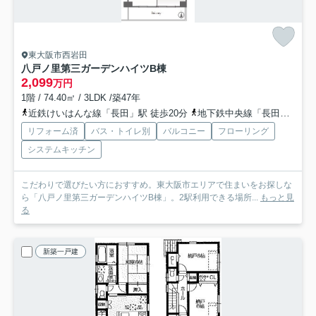
東大阪市西岩田
八戸ノ里第三ガーデンハイツB棟
2,099
万円
1階 / 74.40㎡ / 3LDK /築47年
近鉄けいはんな線「長田」駅 徒歩20分
地下鉄中央線「長田」駅 徒歩20分
リフォーム済
バス・トイレ別
バルコニー
フローリング
システムキッチン
こだわりで選びたい方におすすめ。東大阪市エリアで住まいをお探しな
ら「八戸ノ里第三ガーデンハイツB棟」。2駅利用できる場所...
もっと見
る
新築一戸建