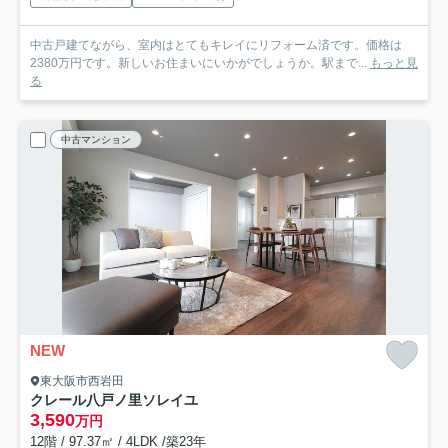
中古戸建てながら、室内はとてもキレイにリフォーム済です。価格は
2380万円です。新しいお住まいにいかがでしょうか。駅まで...
もっと見
る
中古マンション
NEW
東大阪市西岩田
クレール八戸ノ里ソレイユ
3,590
万円
12階 / 97.37㎡ / 4LDK /築23年