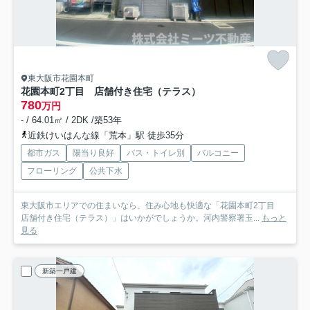
東大阪市花園本町
花園本町2丁目 店舗付き住宅（テラス）
780
万円
- / 64.01㎡ / 2DK /築53年
近鉄けいはんな線「荒本」駅 徒歩35分
都市ガス
陽当り良好
バス・トイレ別
バルコニー
フローリング
公共下水
東大阪市エリアでの住まいなら、住み心地も快適な「花園本町2丁目
店舗付き住宅（テラス）」はいかがでしょうか。河内警察署玉...
もっと
見る
新築一戸建