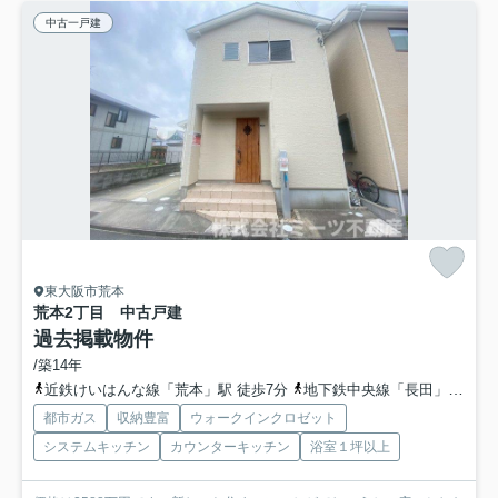
中古一戸建
東大阪市荒本
荒本2丁目 中古戸建
過去掲載物件
/築14年
近鉄けいはんな線「荒本」駅 徒歩7分
地下鉄中央線「長田」駅 徒歩20分
都市ガス
収納豊富
ウォークインクロゼット
システムキッチン
カウンターキッチン
浴室１坪以上