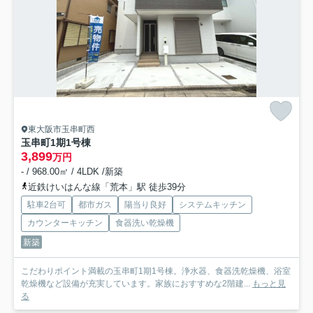
東大阪市玉串町西
玉串町1期1号棟
3,899
万円
- / 968.00㎡ / 4LDK /新築
近鉄けいはんな線「荒本」駅 徒歩39分
駐車2台可
都市ガス
陽当り良好
システムキッチン
カウンターキッチン
食器洗い乾燥機
新築
こだわりポイント満載の玉串町1期1号棟。浄水器、食器洗乾燥機、浴室
乾燥機など設備が充実しています。家族におすすめな2階建...
もっと見
る