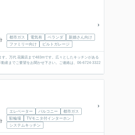
都市ガス
電気有
ベランダ
新婚さん向け
分
ファミリー向け
ビルトガレージ
す。万代 花園店まで483mです。広々としたキッチンがある
までご要望をお聞かせ下さい。ご連絡は、06-6724-3322
エレベーター
バルコニー
都市ガス
駐輪場
TVモニタ付インターホン
分
システムキッチン