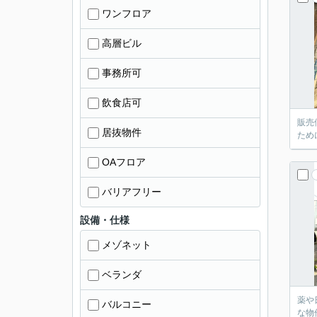
ワンフロア
高層ビル
事務所可
飲食店可
販売
居抜物件
ため
OAフロア
バリアフリー
設備・仕様
メゾネット
ベランダ
薬や
バルコニー
な物