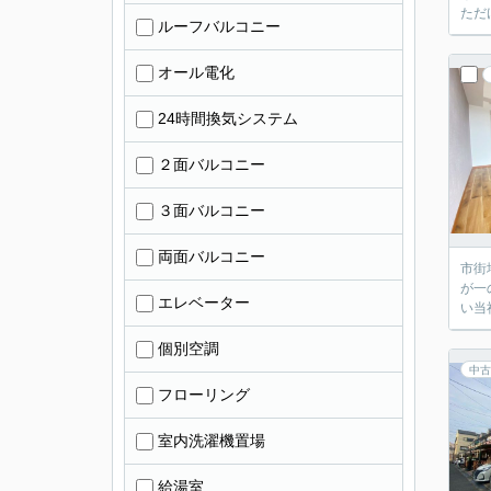
ただ
ルーフバルコニー
オール電化
24時間換気システム
２面バルコニー
３面バルコニー
両面バルコニー
市街
が一
エレベーター
い当
個別空調
中古
フローリング
室内洗濯機置場
給湯室