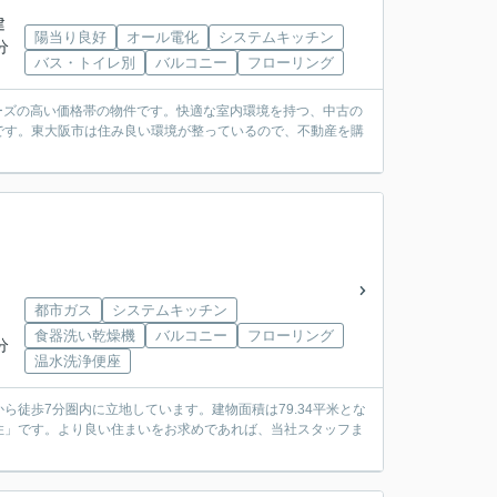
建
陽当り良好
オール電化
システムキッチン
分
バス・トイレ別
バルコニー
フローリング
ニーズの高い価格帯の物件です。快適な室内環境を持つ、中古の
です。東大阪市は住み良い環境が整っているので、不動産を購
都市ガス
システムキッチン
食器洗い乾燥機
バルコニー
フローリング
分
温水洗浄便座
徒歩7分圏内に立地しています。建物面積は79.34平米とな
住」です。より良い住まいをお求めであれば、当社スタッフま