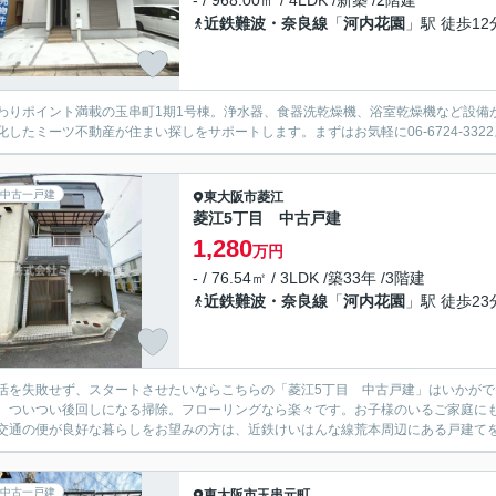
- / 968.00㎡ / 4LDK /新築 /2階建
近鉄難波・奈良線
「
河内花園
」駅 徒歩12
わりポイント満載の玉串町1期1号棟。浄水器、食器洗乾燥機、浴室乾燥機など設備が
化したミーツ不動産が住まい探しをサポートします。まずはお気軽に06-6724-332
中古一戸建
東大阪市
菱江
菱江5丁目 中古戸建
1,280
万円
- / 76.54㎡ / 3LDK /築33年 /3階建
近鉄難波・奈良線
「
河内花園
」駅 徒歩23
活を失敗せず、スタートさせたいならこちらの「菱江5丁目 中古戸建」はいかがで
。ついつい後回しになる掃除。フローリングなら楽々です。お子様のいるご家庭に
交通の便が良好な暮らしをお望みの方は、近鉄けいはんな線荒本周辺にある戸建てを検索
中古一戸建
東大阪市
玉串元町