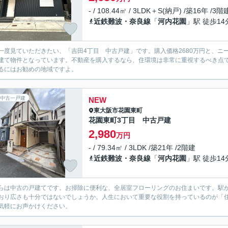
- / 108.44㎡ / 3LDK＋S(納戸) /築16年 /3階
近鉄難波・奈良線
「
河内花園
」駅 徒歩14
一度見ていただきたい、「吉田4丁目 中古戸建」です。購入価格2680万円と、
建て物件となっています。不動産を購入するなら、住環境は非常に重視するべき点
るにはお勧めの地域ですよ。
中古一戸建
NEW
東大阪市
花園東町
花園東町3丁目 中古戸建
2,980
万円
- / 79.34㎡ / 3LDK /築21年 /2階建
近鉄難波・奈良線
「
河内花園
」駅 徒歩14
らは中古の戸建てです。お掃除に便利な、全居室フローリングのお住まいです。駅から
おり広さも十分ではないでしょうか。人生において重要な役割を持っているのが「
気軽にお声かけください。