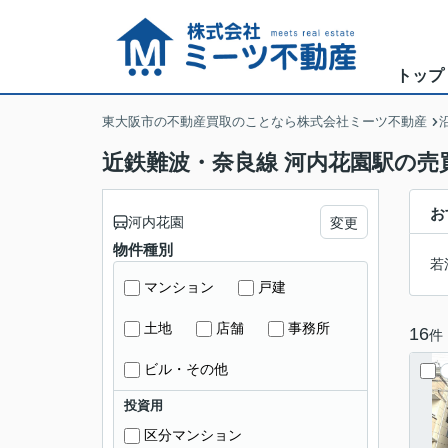
トップ
東大阪市の不動産買取のことなら株式会社ミーツ不動産
近鉄難波・奈良線 河内花園駅の売
お
河内花園
変更
物件種別
若
マンション
戸建
土地
店舗
事務所
16
件
ビル・その他
投資用
区分マンション