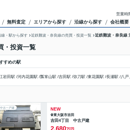
営業時間
無料査定
エリアから探す
沿線から探す
会社概要
近鉄難波・奈良線
沿線・駅から探す
近鉄難波・奈良線の売買・投資一覧
買・投資一覧
すすめの駅
江岩田駅
/
河内花園駅
/
瓢箪山駅
/
吉田駅
/
弥刀駅
/
東花園駅
/
長瀬駅
/
八戸
中古一戸建
NEW
東大阪市
吉田
吉田4丁目 中古戸建
2,680
万円