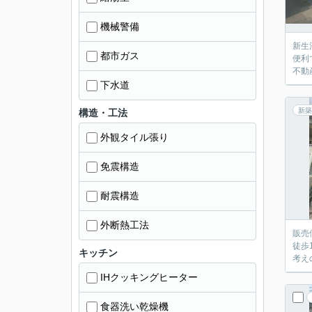
機械警備
新生
都市ガス
便利
不動
下水道
新築
構造・工法
外観タイル張り
免震構造
耐震構造
外断熱工法
販売
徒歩
キッチン
考え
IHクッキングヒーター
食器洗い乾燥機