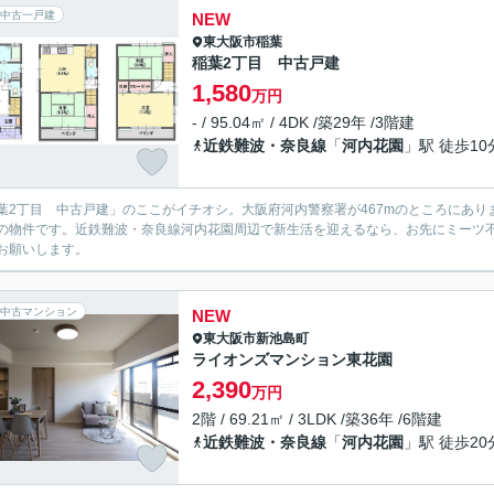
中古一戸建
NEW
東大阪市
稲葉
稲葉2丁目 中古戸建
1,580
万円
- / 95.04㎡ / 4DK /築29年 /3階建
近鉄難波・奈良線
「
河内花園
」駅 徒歩10
葉2丁目 中古戸建」のここがイチオシ。大阪府河内警察署が467mのところにありま
Kの物件です。近鉄難波・奈良線河内花園周辺で新生活を迎えるなら、お先にミーツ不動産
お願いします。
中古マンション
NEW
東大阪市
新池島町
ライオンズマンション東花園
2,390
万円
2階 / 69.21㎡ / 3LDK /築36年 /6階建
近鉄難波・奈良線
「
河内花園
」駅 徒歩20