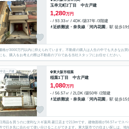
玉串元町2丁目 中古戸建
1,280
万円
- / 93.33㎡ / 4DK /築37年 /3階建
近鉄難波・奈良線
「
河内花園
」駅 徒歩19
価格が3000万円以内に抑えられています。不動産の購入は人生の中でも大きなお
にも、購入をお考えの際は不動産のプロである当社スタッフにお任せください。
中古一戸建
東大阪市
稲葉
稲葉1丁目 中古戸建
1,080
万円
- / 56.57㎡ / 2LDK /築50年 /2階建
近鉄難波・奈良線
「
河内花園
」駅 徒歩15
日用品を買うのに便利なスギ薬局 菱江店まで213mです。建物面積が56.57㎡で
件で行き先に合わせて使い分けることができます。東大阪市での住まい探しは、地