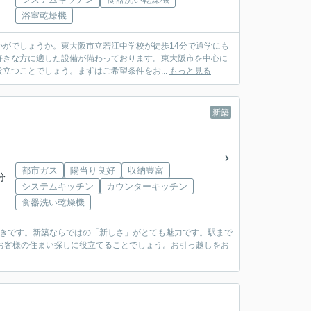
浴室乾燥機
がでしょうか。東大阪市立若江中学校が徒歩14分で通学にも
好きな方に適した設備が備わっております。東大阪市を中心に
立つことでしょう。まずはご希望条件をお...
もっと見る
新築
都市ガス
陽当り良好
収納豊富
分
システムキッチン
カウンターキッチン
食器洗い乾燥機
付きです。新築ならではの「新しさ」がとても魅力です。駅まで
お客様の住まい探しに役立てることでしょう。お引っ越しをお