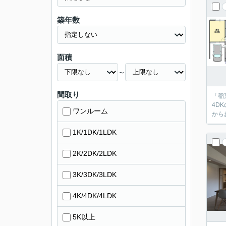
築年数
面積
～
間取り
「稲
4D
ワンルーム
から
1K/1DK/1LDK
2K/2DK/2LDK
3K/3DK/3LDK
4K/4DK/4LDK
5K以上