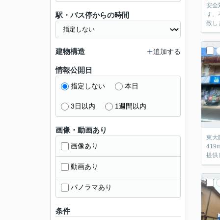
安全
駅・バス停からの時間
す。
致し
建物構造
追加する
情報公開日
指定しない
本日
3日以内
1週間以内
画像・動画あり
東大
画像あり
41
提供
動画あり
パノラマあり
条件