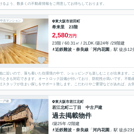
けるよう、数多くの不動産情報をご用意してお待ちしております。
中古マンション
東大阪市
岩田町
希来里 23階
2,580
万円
23階 / 60.31㎡ / 2LDK /築24年 /29階建
近鉄難波・奈良線
「
河内花園
」駅 徒歩12
地に近いので、落ち着いた住環境の中で、ショッピングも楽しむことが出来ます。こ
のときも対応できます。オートロック設備が付いており、防犯性が高いです。不動
社スタッフが住まい探しをサポート致します。こだわりやご要望などがあれば、お
一戸建
東大阪市
若江北町
若江北町二丁目 中古戸建
過去掲載物件
/築25年 /2階建
近鉄難波・奈良線
「
河内花園
」駅 徒歩23