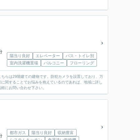
分
陽当り良好
エレベーター
バス・トイレ別
室内洗濯機置場
バルコニー
フローリング
ちらは29階建ての建物です。防犯カメラを設置しており、万
産に関することでお悩みを抱えているのであれば、地域に詳し
気軽にお問い合わせ下さい。
都市ガス
陽当り良好
収納豊富
分
システムキッチン
食器洗い乾燥機