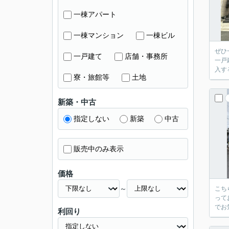
一棟アパート
一棟マンション
一棟ビル
ぜひ
一戸建て
店舗・事務所
一戸
入す
寮・旅館等
土地
新築・中古
指定しない
新築
中古
販売中のみ表示
価格
～
こち
って
でお
利回り