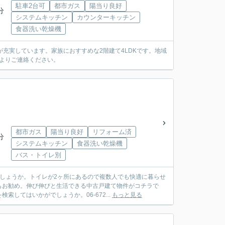
駐車2台可
都市ガス
陽当り良好
分
システムキッチン
カウンターキッチン
食器洗い乾燥機
充実しています。家族におすすめな2階建て4LDKです。地域
2よりご連絡ください。
都市ガス
陽当り良好
リフォーム済
分
システムキッチン
食器洗い乾燥機
バス・トイレ別
しょうか。トイレが2ヶ所にあるので複数人でも快適に暮らせ
もお勧め。伸び伸びと生活できる中古戸建て物件がコチラで
してはいかがでしょうか。06-672...
もっと見る