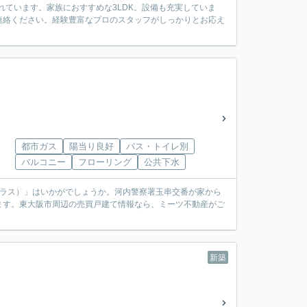
れています。家族におすすめな3LDK。設備も充実していま
連絡ください。経験豊富なプロのスタッフがしっかりとお応え
都市ガス
陽当り良好
バス・トイレ別
バルコニー
フローリング
公共下水
テラス）」はいかがでしょうか。河内警察署玉串交番が家から
ります。東大阪市周辺の売買戸建て情報なら、ミーツ不動産がご
新築