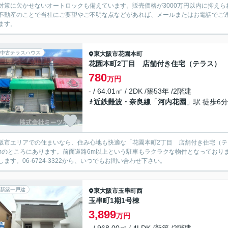
対策に欠かせないオートロックも備えています。販売価格が3000万円以内に抑えら
不動産のことで当社にご要望やご不明な点などがあれば、メールまたはお電話でご
ます。
中古テラスハウス
東大阪市
花園本町
花園本町2丁目 店舗付き住宅（テラス）
780
万円
- / 64.01㎡ / 2DK /築53年 /2階建
近鉄難波・奈良線
「
河内花園
」駅 徒歩6分
阪市エリアでの住まいなら、住み心地も快適な「花園本町2丁目 店舗付き住宅（
9mのところにあります。前面道路6m以上という駐車もラクラクな物件となってお
します。06-6724-3322から、いつでもお問い合わせ下さい。
新築一戸建
東大阪市
玉串町西
玉串町1期1号棟
3,899
万円