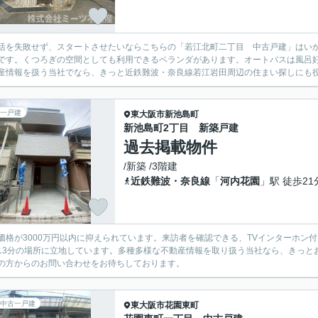
活を失敗せず、スタートさせたいならこちらの「若江北町二丁目 中古戸建」はいか
です。くつろぎの空間としても利用できるベランダがあります。オートバスは風呂
産情報を扱う当社でなら、きっと近鉄難波・奈良線若江岩田周辺の住まい探しにも役
一戸建
東大阪市
新池島町
新池島町2丁目 新築戸建
過去掲載物件
/新築 /3階建
近鉄難波・奈良線
「
河内花園
」駅 徒歩21
価格が3000万円以内に抑えられています。来訪者を確認できる、TVインターホン
13分の場所に立地しています。多種多様な不動産情報を取り扱う当社なら、きっと
の方からのお問い合わせをお待ちしております。
中古一戸建
東大阪市
花園東町