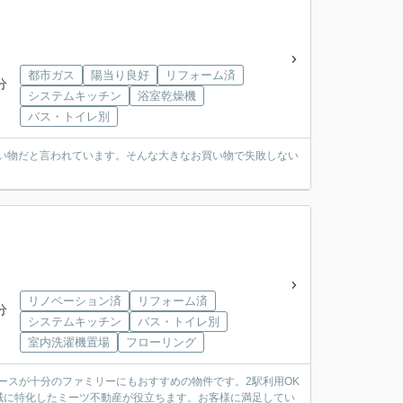
都市ガス
陽当り良好
リフォーム済
分
システムキッチン
浴室乾燥機
バス・トイレ別
買い物だと言われています。そんな大きなお買い物で失敗しない
リノベーション済
リフォーム済
分
システムキッチン
バス・トイレ別
室内洗濯機置場
フローリング
スペースが十分のファミリーにもおすすめの物件です。2駅利用OK
域に特化したミーツ不動産が役立ちます。お客様に満足してい