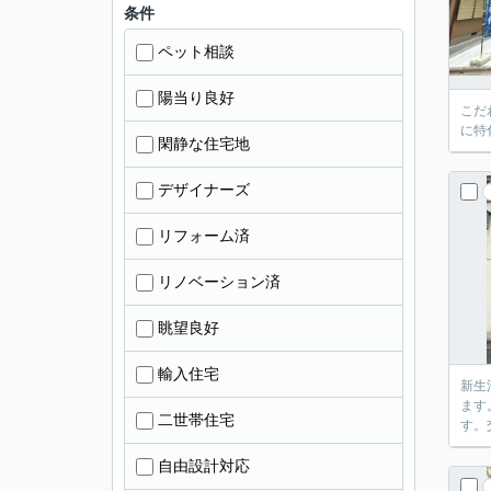
条件
ペット相談
陽当り良好
こだ
に特
閑静な住宅地
デザイナーズ
リフォーム済
リノベーション済
眺望良好
輸入住宅
新生
ます
二世帯住宅
す。
自由設計対応