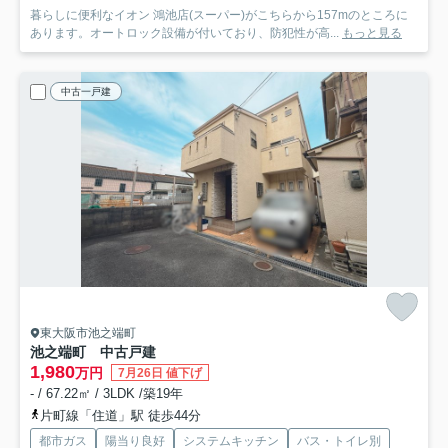
暮らしに便利なイオン 鴻池店(スーパー)がこちらから157mのところに
あります。オートロック設備が付いており、防犯性が高...
もっと見る
中古一戸建
東大阪市池之端町
池之端町 中古戸建
1,980
万円
7月26日 値下げ
- / 67.22㎡ / 3LDK /築19年
片町線「住道」駅 徒歩44分
都市ガス
陽当り良好
システムキッチン
バス・トイレ別