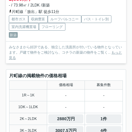
- / 73.98㎡ / 2LDK /新築
片町線「放出」駅 徒歩11分
都市ガス
収納豊富
ルーフバルコニー
バス・トイレ別
室内洗濯機置場
フローリング
新築
みなさまから好評である、独立した洗面所が付いている物件となってい
ます。戸建て物件をご検討なら、コチラの新築の物件をご覧く...
もっと
見る
片町線の掲載物件の価格相場
価格相場
募集件数
-
-
1R～1K
-
-
1DK～1LDK
2880万円
1件
2K～2LDK
3007.5万円
4件
3K～3LDK