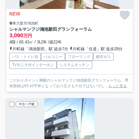
NEW
東大阪市鴻池町
シャルマンフジ鴻池新田グランフォーラム
3,090
万円
4階 / 65.43㎡ / 3LDK /築22年
片町線「鴻池新田」駅 徒歩7分
片町線「住道」駅 徒歩28分
バス・トイレ別
バルコニー
フローリング
都市ガス
TVモニタ付インターホン
システムキッチン
こだわりポイント満載のシャルマンフジ鴻池新田グランフォーラム。専
有面積は65.43平米となっており広さも十分ではないでし...
もっと見る
中古一戸建