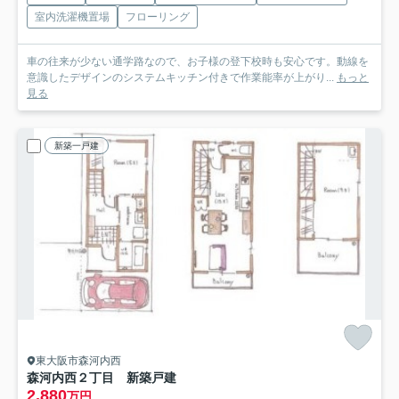
室内洗濯機置場
フローリング
車の往来が少ない通学路なので、お子様の登下校時も安心です。動線を
意識したデザインのシステムキッチン付きで作業能率が上がり...
もっと
見る
新築一戸建
東大阪市森河内西
森河内西２丁目 新築戸建
2,880
万円