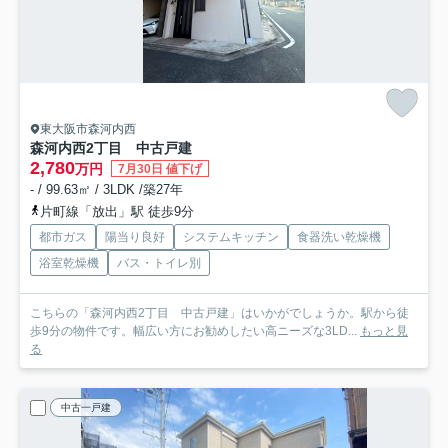
東大阪市森河内西
森河内西2丁目 中古戸建
2,780
万円
7月30日 値下げ
- / 99.63㎡ / 3LDK /築27年
片町線「放出」駅 徒歩9分
都市ガス
陽当り良好
システムキッチン
食器洗い乾燥機
浴室乾燥機
バス・トイレ別
こちらの「森河内西2丁目 中古戸建」はいかがでしょうか。駅から徒
歩9分の物件です。幅広い方にお勧めしたい高ニーズな3LD...
もっと見
る
中古一戸建