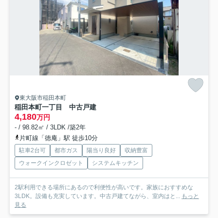
東大阪市稲田本町
稲田本町一丁目 中古戸建
4,180
万円
- / 98.82㎡ / 3LDK /築2年
片町線「徳庵」駅 徒歩10分
駐車2台可
都市ガス
陽当り良好
収納豊富
ウォークインクロゼット
システムキッチン
2駅利用できる場所にあるので利便性が高いです。家族におすすめな
3LDK。設備も充実しています。中古戸建てながら、室内はと...
もっと
見る