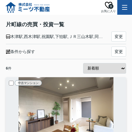
0
お気に入り
片町線の売買・投資一覧
木津駅,西木津駅,祝園駅,下狛駅,ＪＲ三山木駅,同志社前駅,京田辺駅,大住駅,松井山手駅,長尾駅,藤阪駅,津田駅,河内磐船駅,星田駅,寝屋川公園駅,忍ケ丘駅,四条畷駅,野崎駅,住道駅,鴻池新田駅,徳庵駅,放出駅,鴫野駅,京橋駅
変更
条件から探す
変更
6
件
中古マンション