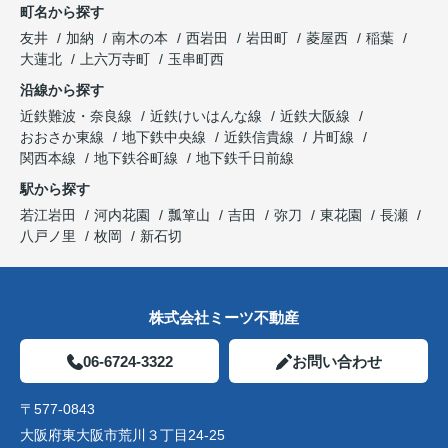
町名から探す
友井
加納
南木の本
西岩田
岩田町
菱屋西
稲葉
大蓮北
上六万寺町
玉串町西
沿線から探す
近鉄難波・奈良線
近鉄けいはんな線
近鉄大阪線
おおさか東線
地下鉄中央線
近鉄信貴線
片町線
関西本線
地下鉄谷町線
地下鉄千日前線
駅から探す
若江岩田
河内花園
瓢箪山
吉田
弥刀
東花園
長瀬
八戸ノ里
枚岡
新石切
株式会社ミーツ不動産
06-6724-3322
お問い合わせ
〒577-0843
大阪府東大阪市荒川３丁目24-25