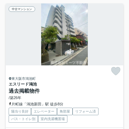
中古マンション
東大阪市鴻池町
エスリード鴻池
過去掲載物件
/築26年
片町線「鴻池新田」駅 徒歩8分
陽当り良好
エレベーター
角部屋
リフォーム済
バス・トイレ別
室内洗濯機置場