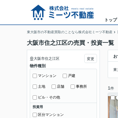
トップ
東大阪市の不動産買取のことなら株式会社ミーツ不動産
大阪市住之江区の売買・投資一覧
お
大阪市住之江区
変更
物件種別
東
マンション
戸建
土地
店舗
事務所
1
件
ビル・その他
投資用
区分マンション