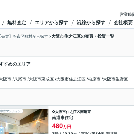
営業時間
無料査定
エリアから探す
沿線から探す
会社概要
大阪市住之江区の売買・投資一覧
【売買】を市区町村から探す
すすめのエリア
大阪市
/
八尾市
/
大阪市東成区
/
大阪市住之江区
/
柏原市
/
大阪市生野区
中古マンション
大阪市住之江区
南港東
南港東住宅
480
万円
3階 / 49.39㎡ / 3DK /築54年 /5階建