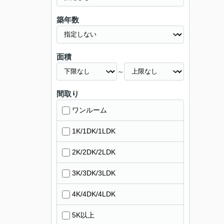
築年数
面積
～
間取り
ワンルーム
1K/1DK/1LDK
2K/2DK/2LDK
3K/3DK/3LDK
4K/4DK/4LDK
5K以上