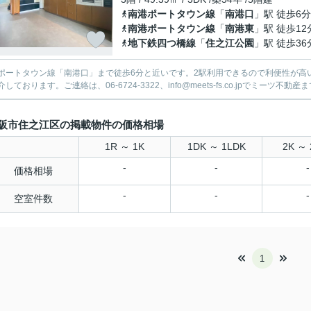
南港ポートタウン線
「
南港口
」駅 徒歩6分
南港ポートタウン線
「
南港東
」駅 徒歩12
地下鉄四つ橋線
「
住之江公園
」駅 徒歩36
ポートタウン線「南港口」まで徒歩6分と近いです。2駅利用できるので利便性が高
しております。ご連絡は、06-6724-3322、info@meets-fs.co.jpでミーツ不
阪市住之江区の掲載物件の価格相場
1R ～ 1K
1DK ～ 1LDK
2K ～ 
-
-
-
価格相場
-
-
-
空室件数
1