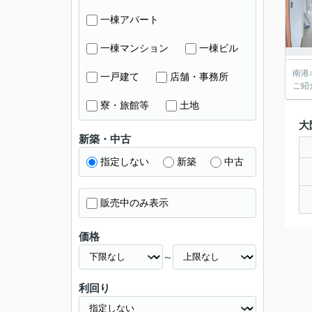
一棟アパート
一棟マンション
一棟ビル
南港
一戸建て
店舗・事務所
ご紹介
寮・旅館等
土地
大
新築・中古
指定しない
新築
中古
販売中のみ表示
価格
～
利回り