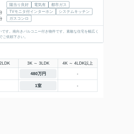
陽当り良好
電気有
都市ガス
TVモニタ付インターホン
システムキッチン
分
分
ガスコンロ
いです。南向きバルコニー付き物件です。素敵な住宅を幅広く
動産までご依頼下さい。
2LDK
3K ～ 3LDK
4K ～ 4LDK以上
480万円
-
1室
-