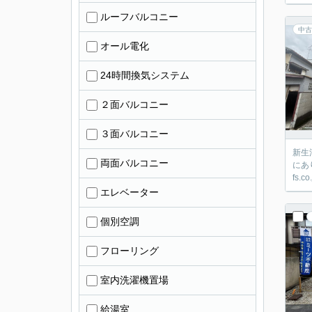
ルーフバルコニー
中古
オール電化
24時間換気システム
２面バルコニー
３面バルコニー
新生
両面バルコニー
にあ
fs
エレベーター
個別空調
フローリング
室内洗濯機置場
給湯室