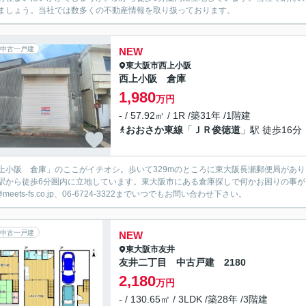
ましょう。当社では数多くの不動産情報を取り扱っております。
中古一戸建
NEW
東大阪市
西上小阪
西上小阪 倉庫
1,980
万円
- / 57.92㎡ / 1R /築31年 /1階建
おおさか東線
「
ＪＲ俊徳道
」駅 徒歩16分
上小阪 倉庫」のここがイチオシ。歩いて329mのところに東大阪長瀬郵便局があり
駅から徒歩6分圏内に立地しています。東大阪市にある倉庫探しで何かお困りの事
o@meets-fs.co.jp、06-6724-3322までいつでもお問い合わせ下さい。
中古一戸建
NEW
東大阪市
友井
友井二丁目 中古戸建 2180
2,180
万円
- / 130.65㎡ / 3LDK /築28年 /3階建