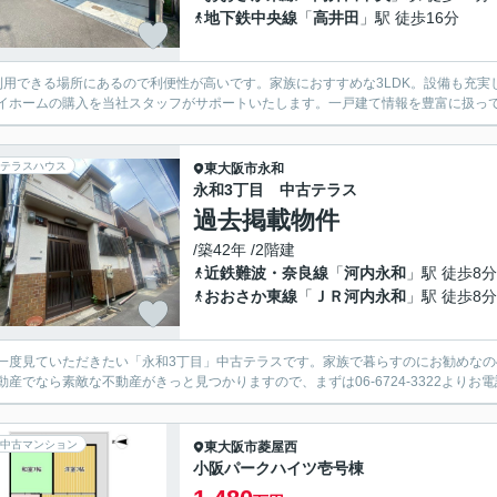
地下鉄中央線
「
高井田
」駅 徒歩16分
利用できる場所にあるので利便性が高いです。家族におすすめな3LDK。設備も充
イホームの購入を当社スタッフがサポートいたします。一戸建て情報を豊富に扱っ
テラスハウス
東大阪市
永和
永和3丁目 中古テラス
過去掲載物件
/築42年 /2階建
近鉄難波・奈良線
「
河内永和
」駅 徒歩8分
おおさか東線
「
ＪＲ河内永和
」駅 徒歩8分
一度見ていただきたい「永和3丁目」中古テラスです。家族で暮らすのにお勧めなの
動産でなら素敵な不動産がきっと見つかりますので、まずは06-6724-3322よりお
中古マンション
東大阪市
菱屋西
小阪パークハイツ壱号棟