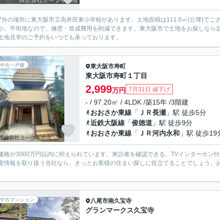
7分の場所に東大阪市立高井田東小学校があります。土地面積は111.6㎡(公簿)で
か。平坦地なので、擁壁・造成費用を削減できます。東大阪市で土地をお探しなら
土地見学のご予約をいつでも承っております。
中古一戸建
東大阪市
寿町
東大阪市寿町１丁目
2,999
7月31日 値下げ
万円
- / 97.20㎡ / 4LDK /築15年 /3階建
おおさか東線
「
ＪＲ長瀬
」駅 徒歩5分
近鉄大阪線
「
俊徳道
」駅 徒歩9分
おおさか東線
「
ＪＲ河内永和
」駅 徒歩19
価格が3000万円以内に抑えられています。来訪者を確認できる、TVインターホン
産情報を取り扱う当社なら、きっとお客様の住まい探しに役立てることでしょう。
。
中古マンション
八尾市
南久宝寺
グランマークス久宝寺