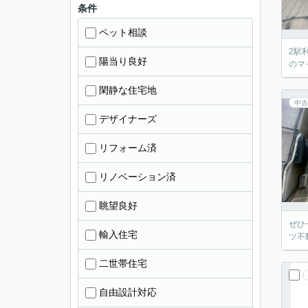
条件
ペット相談
2駅
陽当り良好
のマ
閑静な住宅地
中古
デザイナーズ
リフォーム済
リノベーション済
眺望良好
ぜひ
輸入住宅
ツ不
二世帯住宅
自由設計対応