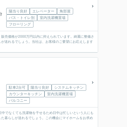
陽当り良好
エレベーター
角部屋
分
バス・トイレ別
室内洗濯機置場
フローリング
販売価格が2000万円以内に抑えられています。綺麗に整備さ
しが送れるでしょう。当社は、お客様のご要望にお応えします
駐車2台可
陽当り良好
システムキッチン
カウンターキッチン
室内洗濯機置場
バルコニー
日中でなくても洗濯物を干せるため日中は忙しいという人にも
した暮らしが送れるでしょう。この機会にマイホームをお求め