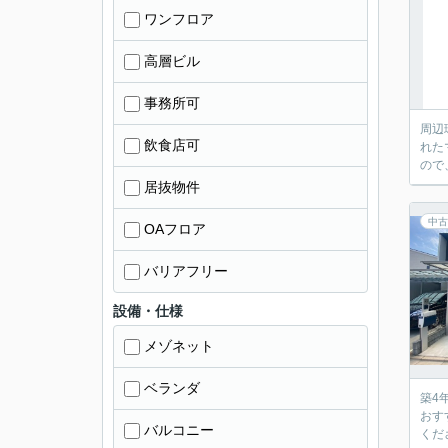
ワンフロア
高層ビル
事務所可
周辺
飲食店可
れた
ので
居抜物件
中古
OAフロア
バリアフリー
設備・仕様
メゾネット
ベランダ
築4
おす
バルコニー
くだ