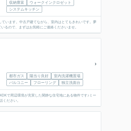
収納豊富
ウォークインクロゼット
システムキッチン
実しています。中古戸建てながら、室内はとてもきれいです。夢
ているので、まずはお気軽にご連絡くださいませ。
都市ガス
陽当り良好
室内洗濯機置場
バルコニー
フローリング
独立洗面台
4DKで周辺環境が充実した閑静な住宅地にある物件です♪ミー
電話ください。