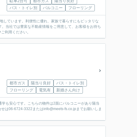
駐車2台可
都市ガス
陽当り良好
バス・トイレ別
バルコニー
フローリング
立地しています。利便性に優れ、家族で暮らすにもピッタリな
です。当社では豊富な不動産情報をご用意して、お客様をお待ち
ひご利用ください。
都市ガス
陽当り良好
バス・トイレ別
フローリング
電気有
新婚さん向け
通学も安心です。こちらの物件は2面にバルコニーがあり陽当
4-3322またはinfo@meets-fs.co.jpまでお願いしま