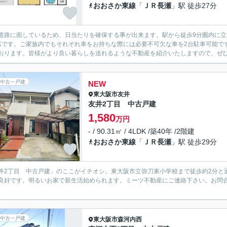
おおさか東線
「
ＪＲ長瀬
」駅 徒歩27分
道路に面しているため、日当たりを確保する事が出来ます。駅から徒歩9分圏内に
DKです。ご家族内でもそれぞれ車をお持ちな際には必要不可欠な車を2台駐車可能
おります。皆様がより良い暮らしを送れるような不動産を紹介いたしますので、ぜ
中古一戸建
NEW
東大阪市
友井
友井2丁目 中古戸建
1,580
万円
- / 90.31㎡ / 4LDK /築40年 /2階建
おおさか東線
「
ＪＲ長瀬
」駅 徒歩29分
井2丁目 中古戸建」のここがイチオシ。東大阪市立弥刀東小学校まで徒歩約2分と
良好です。明るいお家で新生活始められます。ミーツ不動産にご連絡下さい。お問合せは06-672
中古一戸建
東大阪市
森河内西