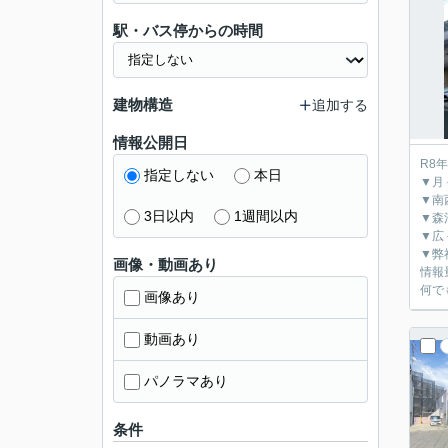
駅・バス停からの時間
建物構造
追加する
情報公開日
R8
指定しない
本日
▼月
▼南
3日以内
1週間以内
▼森
▼広
▼弊
画像・動画あり
情報
何で
画像あり
動画あり
パノラマあり
条件