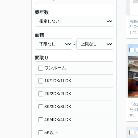
築年数
南側
3L
して
面積
～
間取り
ワンルーム
1K/1DK/1LDK
2K/2DK/2LDK
「友
3K/3DK/3LDK
たり
す。
4K/4DK/4LDK
5K以上