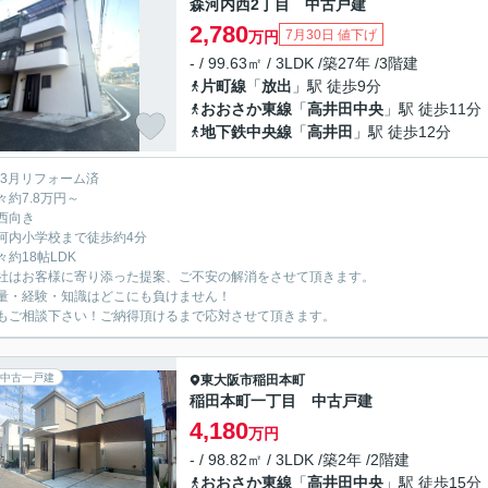
森河内西2丁目 中古戸建
2,780
7月30日 値下げ
万円
- / 99.63㎡ / 3LDK /築27年 /3階建
片町線
「
放出
」駅 徒歩9分
おおさか東線
「
高井田中央
」駅 徒歩11分
地下鉄中央線
「
高井田
」駅 徒歩12分
年3月リフォーム済
々約7.8万円～
西向き
河内小学校まで徒歩約4分
々約18帖LDK
社はお客様に寄り添った提案、ご不安の解消をさせて頂きます。
量・経験・知識はどこにも負けません！
もご相談下さい！ご納得頂けるまで応対させて頂きます。
中古一戸建
東大阪市
稲田本町
稲田本町一丁目 中古戸建
4,180
万円
- / 98.82㎡ / 3LDK /築2年 /2階建
おおさか東線
「
高井田中央
」駅 徒歩15分