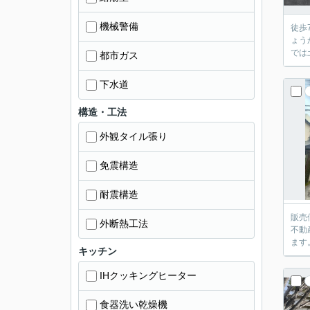
機械警備
徒歩
ょう
では
都市ガス
下水道
構造・工法
外観タイル張り
免震構造
耐震構造
販売
外断熱工法
不動
ます
キッチン
IHクッキングヒーター
食器洗い乾燥機