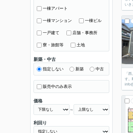
いき
一棟アパート
一棟マンション
一棟ビル
一戸建て
店舗・事務所
寮・旅館等
土地
新築・中古
指定しない
新築
中古
「西
す。
inf
販売中のみ表示
価格
～
利回り