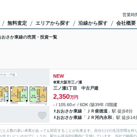
営業時間
無料査定
エリアから探す
沿線から探す
会社概要
おおさか東線の売買・投資一覧
中古一戸建
NEW
東大阪市
三ノ瀬
三ノ瀬1丁目 中古戸建
2,350
万円
- / 105.60㎡ / 6DK /築39年 /3階建
おおさか東線
「
ＪＲ俊徳道
」駅 徒歩8分
おおさか東線
「
ＪＲ河内永和
」駅 徒歩14
だと人数の多い来客があっても対応することが出来ます。自分だけの生活空間を作り
お住まいにいかがでしょうか。駅から徒歩8分圏内に立地しています。当社で納得