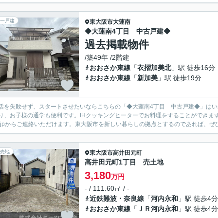
一戸建
東大阪市
大蓮南
◆大蓮南4丁目 中古戸建◆
過去掲載物件
/築49年 /2階建
おおさか東線
「
衣摺加美北
」駅 徒歩16分
おおさか東線
「
新加美
」駅 徒歩19分
活を失敗せず、スタートさせたいならこちらの「◆大蓮南4丁目 中古戸建◆」はい
り、お子様の通学も便利です。IHクッキングヒーターでお料理をすることができます。南
.co.jpからご連絡いただけます。東大阪市を新しい暮らしの拠点とするのであれば、ぜ
売地
東大阪市
高井田元町
高井田元町1丁目 売土地
3,180
万円
- / 111.60㎡ / -
近鉄難波・奈良線
「
河内永和
」駅 徒歩4分
おおさか東線
「
ＪＲ河内永和
」駅 徒歩4分