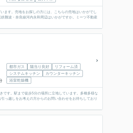
ございます。売地をお探しの方には、こちらの売地はいかがでし
近鉄難波・奈良線河内永和周辺はいかがですか。ミーツ不動産
都市ガス
陽当り良好
リフォーム済
システムキッチン
カウンターキッチン
分
浴室乾燥機
付きです。駅まで徒歩5分の場所に立地しています。多種多様な
お引っ越しをお考えの方からのお問い合わせをお待ちしており