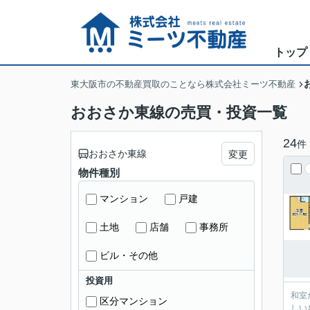
トップ
東大阪市の不動産買取のことなら株式会社ミーツ不動産
おおさか東線の売買・投資一覧
24
件
おおさか東線
変更
物件種別
マンション
戸建
土地
店舗
事務所
ビル・その他
投資用
和室
区分マンション
しい