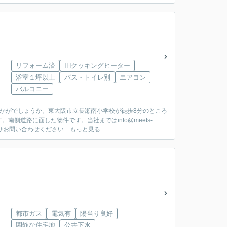
リフォーム済
IHクッキングヒーター
浴室１坪以上
バス・トイレ別
エアコン
バルコニー
かがでしょうか。東大阪市立長瀬南小学校が徒歩8分のところ
側道路に面した物件です。当社まではinfo@meets-
ひお問い合わせください...
もっと見る
都市ガス
電気有
陽当り良好
閑静な住宅地
公共下水