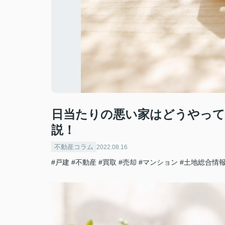
日当たりの悪い家はどうやって
説！
不動産コラム
2022.08.16
#戸建
#不動産
#買取
#売却
#マンション
#土地総合情