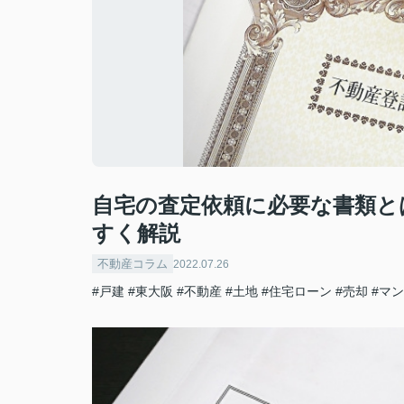
自宅の査定依頼に必要な書類と
すく解説
不動産コラム
2022.07.26
#戸建
#東大阪
#不動産
#土地
#住宅ローン
#売却
#マ