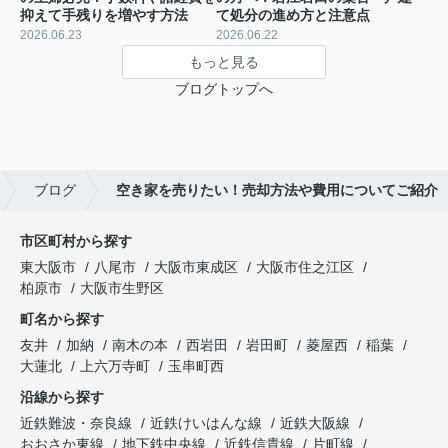
抑えて手残りを増やす方法
て処分の進め方と注意点
2026.06.23
2026.06.22
もっと見る
ブログトップへ
ブログ
空き家を売りたい！売却方法や費用についてご紹介
市区町村から探す
東大阪市
八尾市
大阪市東成区
大阪市住之江区
柏原市
大阪市生野区
町名から探す
友井
加納
南木の本
西岩田
岩田町
菱屋西
稲葉
大蓮北
上六万寺町
玉串町西
沿線から探す
近鉄難波・奈良線
近鉄けいはんな線
近鉄大阪線
おおさか東線
地下鉄中央線
近鉄信貴線
片町線