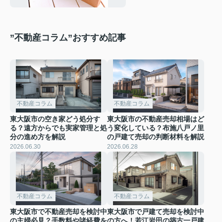
”不動産コラム”おすすめ記事
不動産コラム
不動産コラム
東大阪市の空き家どう処分す
東大阪市の不動産売却相場はど
る？遠方からでも実家管理と処
う変化している？布施八戸ノ里
分の進め方を解説
の戸建て売却の判断材料を解説
2026.06.30
2026.06.28
不動産コラム
不動産コラム
東大阪市で不動産売却を検討中
東大阪市で戸建て売却を検討中
の主婦必見？手数料や諸経費を
の方へ！若江岩田の築古一戸建