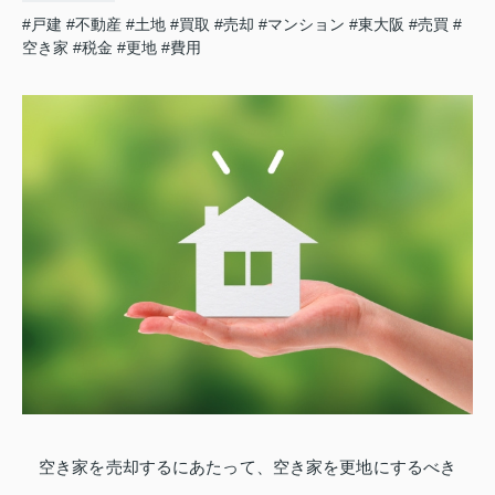
#戸建
#不動産
#土地
#買取
#売却
#マンション
#東大阪
#売買
#
空き家
#税金
#更地
#費用
空き家を売却するにあたって、空き家を更地にするべき