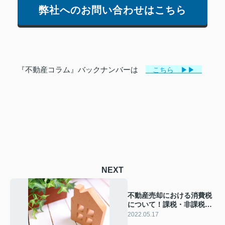
弊社へのお問い合わせはこちら
『不動産コラム』バックナンバーは
こちら ▶▶
NEXT
不動産売却における消費税
について！課税・非課税の
ケースと注意点を解説
2022.05.17