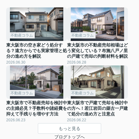
不動産コラム
不動産コラム
東大阪市の空き家どう処分す
東大阪市の不動産売却相場はど
る？遠方からでも実家管理と処
う変化している？布施八戸ノ里
分の進め方を解説
の戸建て売却の判断材料を解説
2026.06.30
2026.06.28
不動産コラム
不動産コラム
東大阪市で不動産売却を検討中
東大阪市で戸建て売却を検討中
の主婦必見？手数料や諸経費を
の方へ！若江岩田の築古一戸建
抑えて手残りを増やす方法
て処分の進め方と注意点
2026.06.23
2026.06.22
もっと見る
ブログトップへ