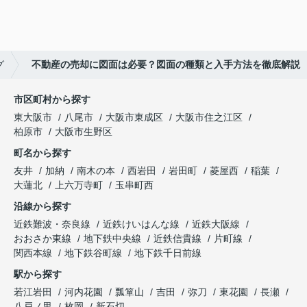
グ
不動産の売却に図面は必要？図面の種類と入手方法を徹底解説
市区町村から探す
東大阪市
八尾市
大阪市東成区
大阪市住之江区
柏原市
大阪市生野区
町名から探す
友井
加納
南木の本
西岩田
岩田町
菱屋西
稲葉
大蓮北
上六万寺町
玉串町西
沿線から探す
近鉄難波・奈良線
近鉄けいはんな線
近鉄大阪線
おおさか東線
地下鉄中央線
近鉄信貴線
片町線
関西本線
地下鉄谷町線
地下鉄千日前線
駅から探す
若江岩田
河内花園
瓢箪山
吉田
弥刀
東花園
長瀬
八戸ノ里
枚岡
新石切