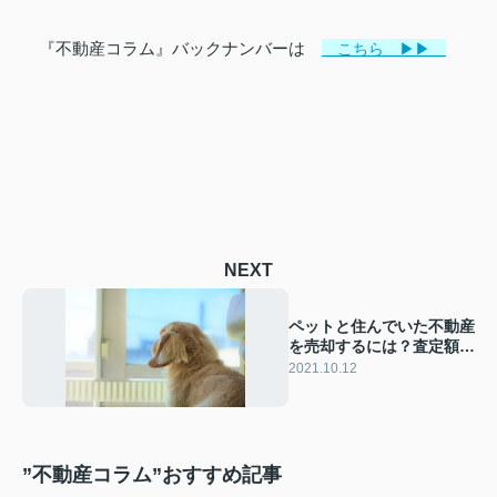
『不動産コラム』バックナンバーは
こちら ▶▶
NEXT
ペットと住んでいた不動産
を売却するには？査定額の
影響や対策を解説
2021.10.12
”不動産コラム”おすすめ記事