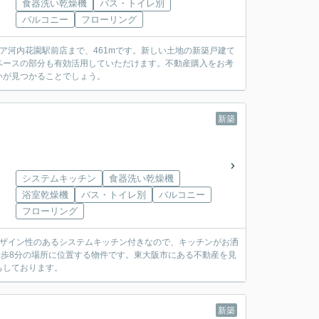
食器洗い乾燥機
バス・トイレ別
バルコニー
フローリング
ア河内花園駅前店まで、461mです。新しい土地の新築戸建て
ペースの部分も有効活用していただけます。不動産購入をお考
いが見つかることでしょう。
新築
システムキッチン
食器洗い乾燥機
浴室乾燥機
バス・トイレ別
バルコニー
フローリング
デザイン性のあるシステムキッチン付きなので、キッチンがお洒
徒歩8分の場所に位置する物件です。東大阪市にある不動産を見
ちしております。
新築