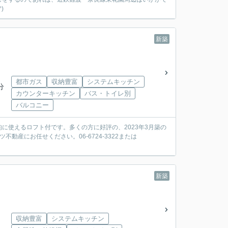
)
新築
都市ガス
収納豊富
システムキッチン
分
カウンターキッチン
バス・トイレ別
バルコニー
に使えるロフト付です。多くの方に好評の、2023年3月築の
動産にお任せください。06-6724-3322または
新築
収納豊富
システムキッチン