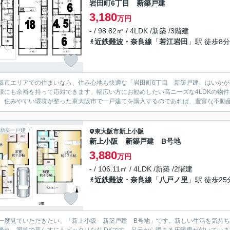
岩田町6丁目 新築戸建
3,180
万円
- / 98.82㎡ / 4LDK /新築 /3階建
近鉄難波・奈良線
「
若江岩田
」駅 徒歩8分
阪市エリアでの住まいなら、住み心地も快適な「岩田町6丁目 新築戸建」はいかが
様にも余裕を持って応対できます。幅広い方にお勧めしたい高ニーズな4LDKの物
。住みやすい環境が整った東大阪市で一戸建てを購入するのであれば、豊富な不動産情
新築一戸建
東大阪市
新上小阪
新上小阪 新築戸建 B号地
3,880
万円
- / 106.11㎡ / 4LDK /新築 /2階建
近鉄難波・奈良線
「
八戸ノ里
」駅 徒歩25
一度見ていただきたい、「新上小阪 新築戸建 B号地」です。新しい生活を気持