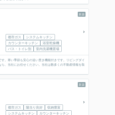
新築
都市ガス
システムキッチン
カウンターキッチン
浴室乾燥機
バス・トイレ別
室内洗濯機置場
です。寒い季節も安心の追い焚き機能付きです。リビングダイ
なら、当社にお任せください。当社は数多くの不動産情報を取
新築
都市ガス
陽当り良好
収納豊富
システムキッチン
カウンターキッチン