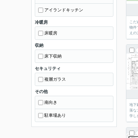
アイランドキッチン
冷暖房
こだ
物件
床暖房
えの
収納
床下収納
セキュリティ
複層ガラス
その他
南向き
地下
落な
駐車場あり
学し