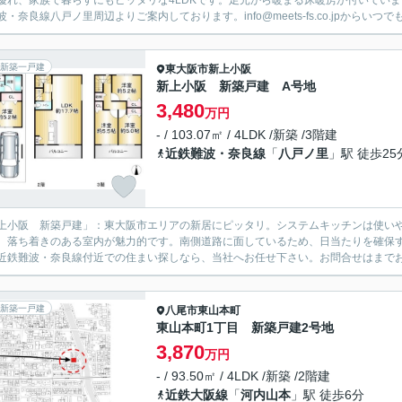
優れ、家族で暮らすにもピッタリな4LDKです。足元から暖まる床暖房が付いてい
波・奈良線八戸ノ里周辺よりご案内しております。info@meets-fs.co.jpからいつ
新築一戸建
東大阪市
新上小阪
新上小阪 新築戸建 A号地
3,480
万円
- / 103.07㎡ / 4LDK /新築 /3階建
近鉄難波・奈良線
「
八戸ノ里
」駅 徒歩25
上小阪 新築戸建」：東大阪市エリアの新居にピッタリ。システムキッチンは使いや
、落ち着きのある室内が魅力的です。南側道路に面しているため、日当たりを確保
近鉄難波・奈良線付近での住まい探しなら、当社へお任せ下さい。お問合せは
まで
新築一戸建
八尾市
東山本町
東山本町1丁目 新築戸建2号地
3,870
万円
- / 93.50㎡ / 4LDK /新築 /2階建
近鉄大阪線
「
河内山本
」駅 徒歩6分