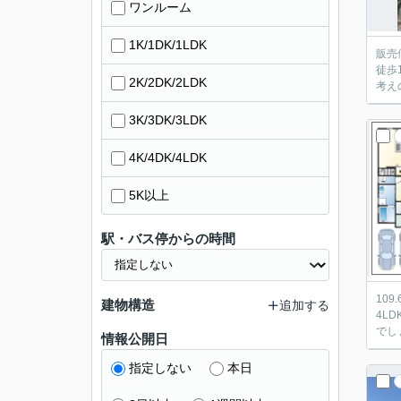
ワンルーム
1K/1DK/1LDK
販売
徒歩
2K/2DK/2LDK
考え
3K/3DK/3LDK
4K/4DK/4LDK
5K以上
駅・バス停からの時間
10
建物構造
追加する
4L
でし
情報公開日
指定しない
本日