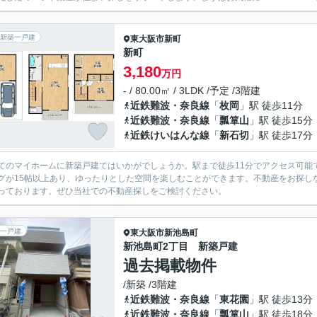
新築一戸建
東大阪市
新町
新町
3,180
万円
- / 80.00㎡ / 3LDK /予定 /3階建
近鉄難波・奈良線
「
枚岡
」駅 徒歩11分
近鉄難波・奈良線
「
瓢箪山
」駅 徒歩15分
近鉄けいはんな線
「
新石切
」駅 徒歩17分
てのマイホームに新築戸建てはいかがでしょうか。駅まで徒歩11分でアクセス可能
グが15帖以上あり、ゆったりとした空間を楽しむことができます。不動産をお探し
っております。ぜひ当社での不動産探しをご検討ください。
一戸建
東大阪市
新池島町
新池島町2丁目 新築戸建
過去掲載物件
/新築 /3階建
近鉄難波・奈良線
「
東花園
」駅 徒歩13分
近鉄難波・奈良線
「
瓢箪山
」駅 徒歩18分