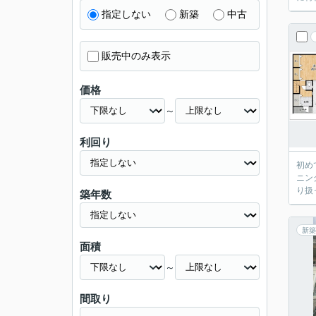
指定しない
新築
中古
販売中のみ表示
価格
～
利回り
初め
ニン
り扱
築年数
新築
面積
～
間取り