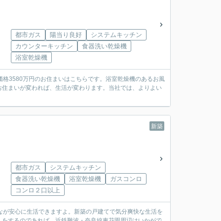
都市ガス
陽当り良好
システムキッチン
カウンターキッチン
食器洗い乾燥機
浴室乾燥機
格3580万円のお住まいはこちらです。浴室乾燥機のあるお風
お住まいが変われば、生活が変わります。当社では、よりよい
新築
都市ガス
システムキッチン
食器洗い乾燥機
浴室乾燥機
ガスコンロ
コンロ２口以上
なが安心に生活できますよ。新築の戸建てで気分爽快な生活を
しをするのであれば、近鉄難波・奈良線東花園周辺はいかがで