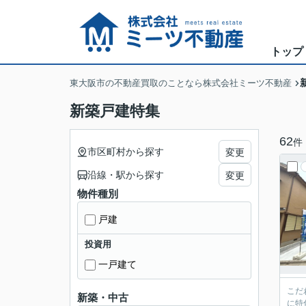
トップ
東大阪市の不動産買取のことなら株式会社ミーツ不動産
新築戸建特集
62
件
市区町村から探す
変更
沿線・駅から探す
変更
物件種別
戸建
投資用
一戸建て
こだ
新築・中古
に特