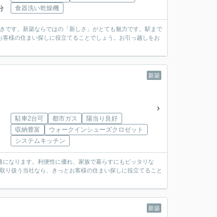
分
食器洗い乾燥機
付きです。新築ならではの「新しさ」がとても魅力です。駅まで
お客様の住まい探しに役立てることでしょう。お引っ越しをお
新築
駐車2台可
都市ガス
陽当り良好
収納豊富
ウォークインシューズクロゼット
システムキッチン
道路になります。利便性に優れ、家族で暮らすにもピッタリな
を取り扱う当社なら、きっとお客様の住まい探しに役立てること
新築