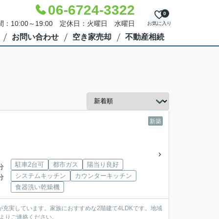
06-6724-3322
0
：10:00～19:00 定休日：火曜日 水曜日
お気に入り
お問い合わせ
空き家売却
不動産相続
新築
駐車2台可
都市ガス
陽当り良好
分
システムキッチン
カウンターキッチン
分
食器洗い乾燥機
充実しています。家族におすすめな2階建て4LDKです。地域
2よりご連絡ください。