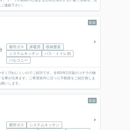
ます。ミーツ不動産の心温まる空間を演出する戸建て情報を、近
でもご連絡下さい。
新築
都市ガス
床暖房
収納豊富
分
システムキッチン
バス・トイレ別
バルコニー
すく汚れにくいのでご好評です。令和5年2月築のコチラの物
する事が出来ます。ご希望条件に沿った不動産をご紹介致しま
お願いします。
新築
都市ガス
システムキッチン