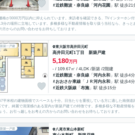
近鉄難波・奈良線
「
河内花園
」駅 徒歩21
価格が3000万円以内に抑えられています。来訪者を確認できる、TVインターホン
13分の場所に立地しています。多種多様な不動産情報を取り扱う当社なら、きっと
の方からのお問い合わせをお待ちしております。
新築一戸建
東大阪市
高井田元町
高井田元町1丁目 新築戸建
5,180
万円
- / 109.67㎡ / 4LDK /新築 /2階建
近鉄難波・奈良線
「
河内永和
」駅 徒歩4分
おおさか東線
「
ＪＲ河内永和
」駅 徒歩4分
近鉄大阪線
「
布施
」駅 徒歩15分
9.67平米程の建物面積でスペースも十分。日当たりを重視している方に適した南側
DKです。綺麗で清潔感のある室内が新築戸建ての特徴です。多種多様な不動産情報
ょう。お引っ越しをお考えの方からのお問い合わせをお待ちしております。
新築一戸建
八尾市
東山本新町