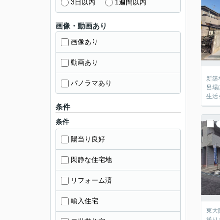
3日以内
1週間以内
画像・動画あり
画像あり
動画あり
新築
パノラマあり
呂場
生活
条件
条件
陽当り良好
閑静な住宅地
リフォーム済
輸入住宅
東大
送り