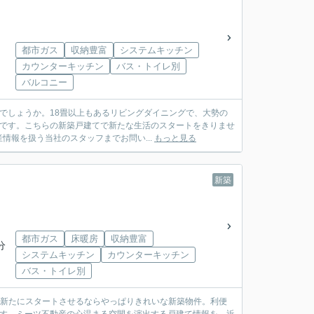
都市ガス
収納豊富
システムキッチン
カウンターキッチン
バス・トイレ別
バルコニー
でしょうか。18畳以上もあるリビングダイニングで、大勢の
件です。こちらの新築戸建てで新たな生活のスタートをきりませ
報を扱う当社のスタッフまでお問い...
もっと見る
新築
都市ガス
床暖房
収納豊富
分
システムキッチン
カウンターキッチン
バス・トイレ別
ち新たにスタートさせるならやっぱりきれいな新築物件。利便