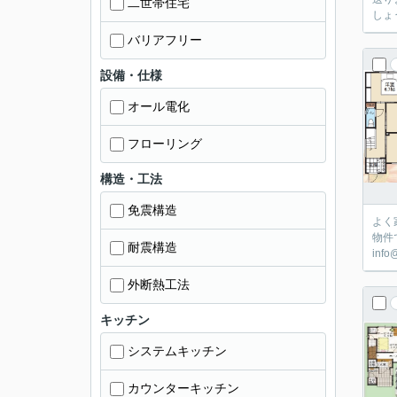
二世帯住宅
しょ
バリアフリー
設備・仕様
オール電化
フローリング
構造・工法
免震構造
よく
物件
耐震構造
inf
外断熱工法
キッチン
システムキッチン
カウンターキッチン