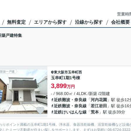
営業時間
無料査定
エリアから探す
沿線から探す
会社概要
新築戸建特集
新築一戸建
東大阪市
玉串町西
玉串町1期1号棟
3,899
万円
- / 968.00㎡ / 4LDK /新築 /2階建
近鉄難波・奈良線
「
河内花園
」駅 徒歩12
近鉄難波・奈良線
「
若江岩田
」駅 徒歩16
近鉄けいはんな線
「
荒本
」駅 徒歩39分
わりポイント満載の玉串町1期1号棟。浄水器、食器洗乾燥機、浴室乾燥機など設備が
化したミーツ不動産が住まい探しをサポートします。まずはお気軽に06-6724-332