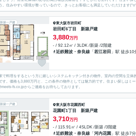
う。住みやすい環境が整っているので、きっとお客様にも満足していただけます(^o^
新築一戸建
東大阪市
岩田町
岩田町6丁目 新築戸建
3,880
万円
- / 92.12㎡ / 3LDK /新築 /2階建
近鉄難波・奈良線
「
若江岩田
」駅 徒歩10
家で料理をするという方に嬉しいシステムキッチン付きの物件。室内の空間を立体的
です。価格も3,880万円と、この条件の物件としては魅力的です。住まい探しはミーツ不
o@meets-fs.co.jpからご連絡をお待ちしております。
新築一戸建
東大阪市
花園西町
花園町1丁目 新築戸建
3,710
万円
- / 115.91㎡ / 4SLDK /新築 /3階建
近鉄難波・奈良線
「
河内花園
」駅 徒歩7分