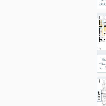
性に
鉄難
「新
件は
す。