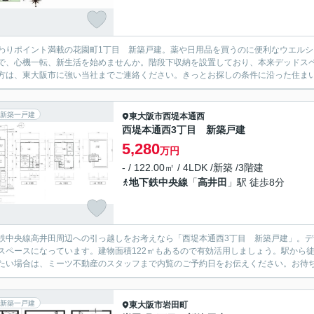
わりポイント満載の花園町1丁目 新築戸建。薬や日用品を買うのに便利なウエルシ
で、心機一転、新生活を始めませんか。階段下収納を設置しており、本来デッドス
方は、東大阪市に強い当社までご連絡ください。きっとお探しの条件に沿った住ま
新築一戸建
東大阪市
西堤本通西
西堤本通西3丁目 新築戸建
5,280
万円
- / 122.00㎡ / 4LDK /新築 /3階建
地下鉄中央線
「
高井田
」駅 徒歩8分
鉄中央線高井田周辺への引っ越しをお考えなら「西堤本通西3丁目 新築戸建」。
スペースになっています。建物面積122㎡もあるので有効活用しましょう。駅から
たい場合は、ミーツ不動産のスタッフまで内覧のご予約日をお伝えください。お待
新築一戸建
東大阪市
岩田町