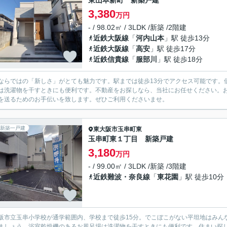
東山本新町 新築戸建
3,380
万円
- / 98.02㎡ / 3LDK /新築 /2階建
近鉄大阪線
「
河内山本
」駅 徒歩13分
近鉄大阪線
「
高安
」駅 徒歩17分
近鉄信貴線
「
服部川
」駅 徒歩18分
ならではの「新しさ」がとても魅力です。駅までは徒歩13分でアクセス可能です。価
は洗濯物を干すときにも便利です。不動産をお探しなら、当社にお任せください。
を送るためのお手伝いを致します。ぜひご利用くださいませ。
新築一戸建
東大阪市
玉串町東
玉串町東１丁目 新築戸建
3,180
万円
- / 99.00㎡ / 3LDK /新築 /3階建
近鉄難波・奈良線
「
東花園
」駅 徒歩10分
阪市立玉串小学校が通学範囲内、学校まで徒歩15分。でこぼこがない平坦地はみん
ましょう。浴室乾燥機のあるお風呂場は洗濯物を干すときにも便利です。住まい探