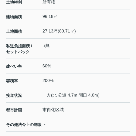
所有権
土地権利
96.18㎡
建物面積
27.13坪(89.71㎡)
土地面積
-/無
私道負担面積 /
セットバック
60%
建ぺい率
200%
容積率
一方(北 公道 4.7m 間口 4.0m)
接道状況
市街化区域
都市計画
-
その他法令上の制限