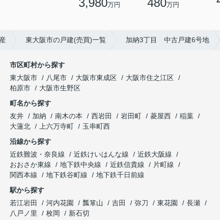
3,980
480
万円
万円
産
東大阪市の戸建(売買)一覧
加納3丁目 中古戸建6号地
市区町村から探す
東大阪市
八尾市
大阪市東成区
大阪市住之江区
柏原市
大阪市生野区
町名から探す
友井
加納
南木の本
西岩田
岩田町
菱屋西
稲葉
大蓮北
上六万寺町
玉串町西
沿線から探す
近鉄難波・奈良線
近鉄けいはんな線
近鉄大阪線
おおさか東線
地下鉄中央線
近鉄信貴線
片町線
関西本線
地下鉄谷町線
地下鉄千日前線
駅から探す
若江岩田
河内花園
瓢箪山
吉田
弥刀
東花園
長瀬
八戸ノ里
枚岡
新石切