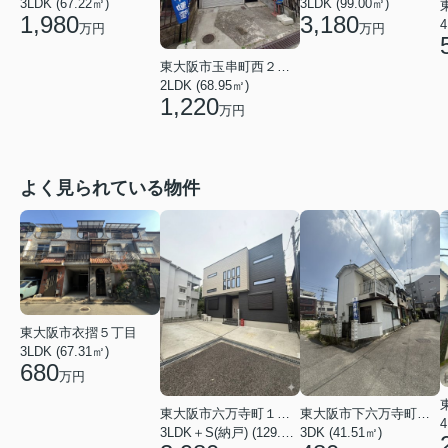
3LDK (67.22㎡)
3LDK (99.00㎡)
1,980
3,180
4
万円
万円
東大阪市玉串町西２丁目
2LDK (68.95㎡)
1,220
万円
よく見られている物件
東大阪市衣摺５丁目
3LDK (67.31㎡)
680
万円
東大阪市六万寺町１丁目
東大阪市下六万寺町２丁目
4
3LDK＋S(納戸) (129.17㎡)
3DK (41.51㎡)