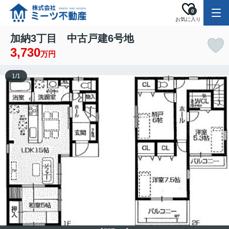
0
お気に入り
加納3丁目 中古戸建6号地
3,730
万円
1
/
1