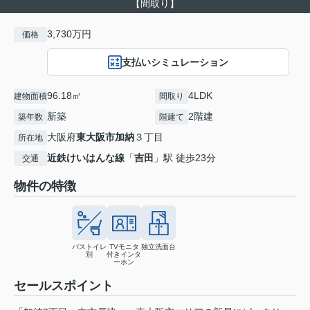
【間取り】
3,730万円
価格
支払いシミュレーション
96.18㎡
4LDK
建物面積
間取り
新築
2階建
築年数
階建て
大阪府
東大阪市
加納
３丁目
所在地
近鉄けいはんな線
「
吉田
」駅 徒歩23分
交通
物件の特徴
バストイレ
TVモニタ
独立洗面台
別
付きインタ
ーホン
セールスポイント