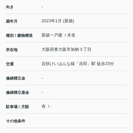
-
向き
2023年1月 (新築)
築年月
新築一戸建 / 木造
種別 / 建物構造
大阪府
東大阪市
加納
３丁目
所在地
近鉄けいはんな線
「
吉田
」駅 徒歩23分
交通
-
修繕積立金
-
修繕積立基金
有 / -
駐車場 / 月額
その他条件