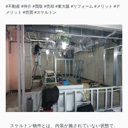
#不動産
#仲介
#買取
#売却
#東大阪
#リフォーム
#メリット
#デ
メリット
#売買
#スケルトン
スケルトン物件とは、内装が施されていない状態で、