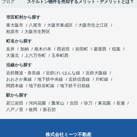
ブログ
スケルトン物件を売却するメリット・デメリットとは？
市区町村から探す
東大阪市
八尾市
大阪市東成区
大阪市住之江区
柏原市
大阪市生野区
町名から探す
友井
加納
南木の本
西岩田
岩田町
菱屋西
稲葉
大蓮北
上六万寺町
玉串町西
沿線から探す
近鉄難波・奈良線
近鉄けいはんな線
近鉄大阪線
おおさか東線
地下鉄中央線
近鉄信貴線
片町線
関西本線
地下鉄谷町線
地下鉄千日前線
駅から探す
若江岩田
河内花園
瓢箪山
吉田
弥刀
東花園
長瀬
八戸ノ里
枚岡
新石切
株式会社ミーツ不動産