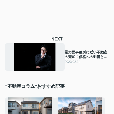
NEXT
暴力団事務所に近い不動産
の売却！価格への影響と注
意点や売却方法を解説
2023.02.14
”不動産コラム”おすすめ記事