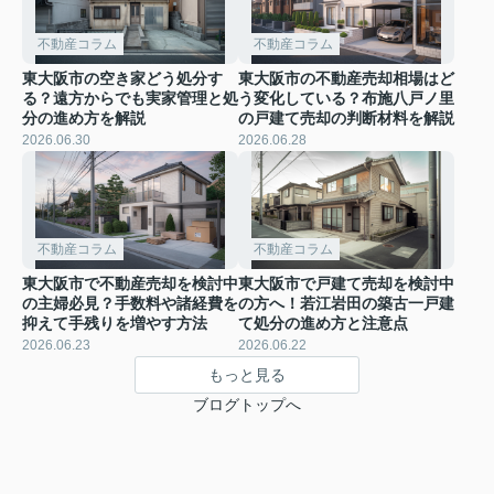
不動産コラム
不動産コラム
東大阪市の空き家どう処分す
東大阪市の不動産売却相場はど
る？遠方からでも実家管理と処
う変化している？布施八戸ノ里
分の進め方を解説
の戸建て売却の判断材料を解説
2026.06.30
2026.06.28
不動産コラム
不動産コラム
東大阪市で不動産売却を検討中
東大阪市で戸建て売却を検討中
の主婦必見？手数料や諸経費を
の方へ！若江岩田の築古一戸建
抑えて手残りを増やす方法
て処分の進め方と注意点
2026.06.23
2026.06.22
もっと見る
ブログトップへ