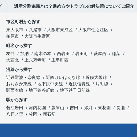
グ
遺産分割協議とは？進め方やトラブルの解決策についてご紹介
市区町村から探す
東大阪市
八尾市
大阪市東成区
大阪市住之江区
柏原市
大阪市生野区
町名から探す
友井
加納
南木の本
西岩田
岩田町
菱屋西
稲葉
大蓮北
上六万寺町
玉串町西
沿線から探す
近鉄難波・奈良線
近鉄けいはんな線
近鉄大阪線
おおさか東線
地下鉄中央線
近鉄信貴線
片町線
関西本線
地下鉄谷町線
地下鉄千日前線
駅から探す
若江岩田
河内花園
瓢箪山
吉田
弥刀
東花園
長瀬
八戸ノ里
枚岡
新石切