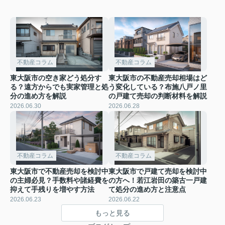
不動産コラム
不動産コラム
東大阪市の空き家どう処分す
東大阪市の不動産売却相場はど
る？遠方からでも実家管理と処
う変化している？布施八戸ノ里
分の進め方を解説
の戸建て売却の判断材料を解説
2026.06.30
2026.06.28
不動産コラム
不動産コラム
東大阪市で不動産売却を検討中
東大阪市で戸建て売却を検討中
の主婦必見？手数料や諸経費を
の方へ！若江岩田の築古一戸建
抑えて手残りを増やす方法
て処分の進め方と注意点
2026.06.23
2026.06.22
もっと見る