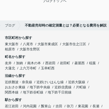
ブログトップへ
ブログ
不動産売却時の確定測量とは？必要となる費用を解説
市区町村から探す
東大阪市
八尾市
大阪市東成区
大阪市住之江区
柏原市
大阪市生野区
町名から探す
友井
加納
南木の本
西岩田
岩田町
菱屋西
稲葉
大蓮北
上六万寺町
玉串町西
沿線から探す
近鉄難波・奈良線
近鉄けいはんな線
近鉄大阪線
おおさか東線
地下鉄中央線
近鉄信貴線
片町線
関西本線
地下鉄谷町線
地下鉄千日前線
駅から探す
若江岩田
河内花園
瓢箪山
吉田
弥刀
東花園
長瀬