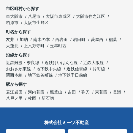
市区町村から探す
東大阪市
八尾市
大阪市東成区
大阪市住之江区
柏原市
大阪市生野区
町名から探す
友井
加納
南木の本
西岩田
岩田町
菱屋西
稲葉
大蓮北
上六万寺町
玉串町西
沿線から探す
近鉄難波・奈良線
近鉄けいはんな線
近鉄大阪線
おおさか東線
地下鉄中央線
近鉄信貴線
片町線
関西本線
地下鉄谷町線
地下鉄千日前線
駅から探す
若江岩田
河内花園
瓢箪山
吉田
弥刀
東花園
長瀬
八戸ノ里
枚岡
新石切
株式会社ミーツ不動産