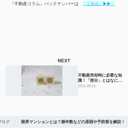
『不動産コラム』バックナンバーは
こちら ▶▶
NEXT
不動産売却時に必要な知
識！「按分」とはなにか
解説します！
2021.06.01
ブログ
限界マンションとは？築年数などの原因や予防策を解説！