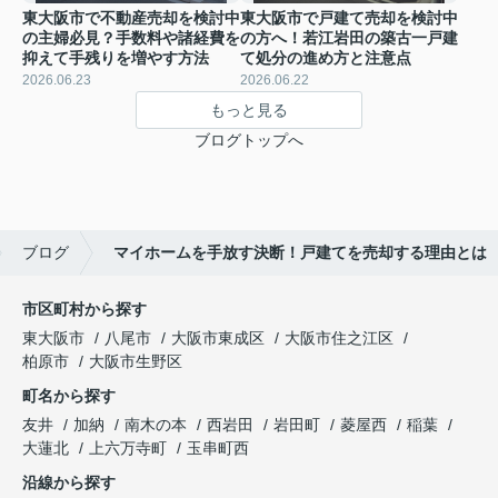
東大阪市で不動産売却を検討中
東大阪市で戸建て売却を検討中
の主婦必見？手数料や諸経費を
の方へ！若江岩田の築古一戸建
抑えて手残りを増やす方法
て処分の進め方と注意点
2026.06.23
2026.06.22
もっと見る
ブログトップへ
ブログ
マイホームを手放す決断！戸建てを売却する理由とは
市区町村から探す
東大阪市
八尾市
大阪市東成区
大阪市住之江区
柏原市
大阪市生野区
町名から探す
友井
加納
南木の本
西岩田
岩田町
菱屋西
稲葉
大蓮北
上六万寺町
玉串町西
沿線から探す