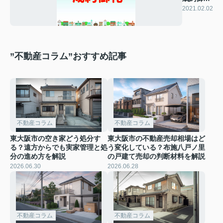
☆★☆
2021.02.02
”不動産コラム”おすすめ記事
不動産コラム
不動産コラム
東大阪市の空き家どう処分す
東大阪市の不動産売却相場はど
る？遠方からでも実家管理と処
う変化している？布施八戸ノ里
分の進め方を解説
の戸建て売却の判断材料を解説
2026.06.30
2026.06.28
不動産コラム
不動産コラム