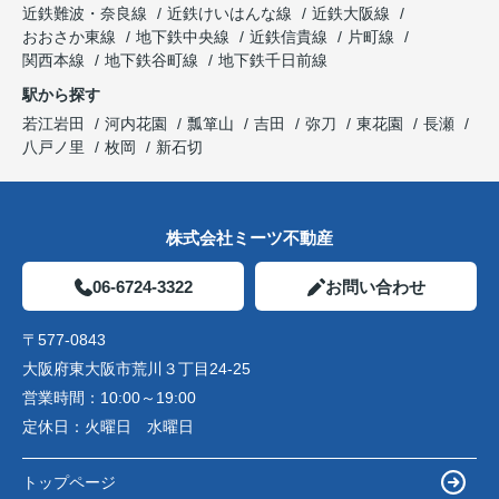
近鉄難波・奈良線
近鉄けいはんな線
近鉄大阪線
おおさか東線
地下鉄中央線
近鉄信貴線
片町線
関西本線
地下鉄谷町線
地下鉄千日前線
駅から探す
若江岩田
河内花園
瓢箪山
吉田
弥刀
東花園
長瀬
八戸ノ里
枚岡
新石切
株式会社ミーツ不動産
06-6724-3322
お問い合わせ
〒577-0843
大阪府東大阪市荒川３丁目24-25
営業時間：
10:00～19:00
定休日：
火曜日 水曜日
トップページ