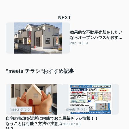
NEXT
効果的な不動産売却をしたい
ならオープンハウスがおすす
め！そのメリットと注意点
2021.01.19
”meets チラシ”おすすめ記事
meets チラシ
meets チラシ
自宅の売却を近所に内緒でおこ
最新チラシ情報！！
なうことは可能？方法や注意点
2021.07.01
は？