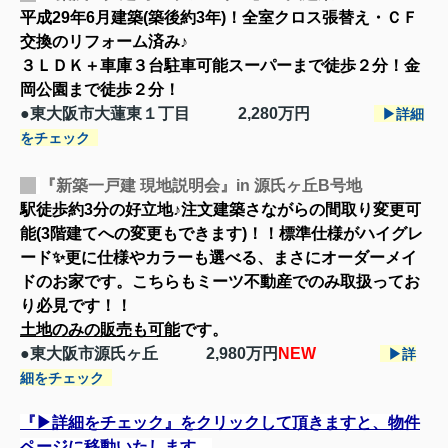
平成29年6月建築(築後約3年)！全室クロス張替え・ＣＦ
交換のリフォーム済み♪
３ＬＤＫ＋車庫３台駐車可能スーパーまで徒歩２分！金
岡公園まで徒歩２分！
●東大阪市大蓮東１丁目 2,280
万円
▶詳細
をチェック
『新築一戸建 現地説明会』in 源氏ヶ丘B号地
駅徒歩約3分の好立地♪注文建築さながらの間取り変更可
能(3階建てへの変更もできます)！！標準仕様がハイグレ
ード✨更に
仕様やカラーも選べる、まさにオーダーメイ
ドのお家です。こちらもミーツ不動産でのみ取扱ってお
り必見です！！
土地のみの販売も可能
です。
●東大阪市源氏ヶ丘 2,9
80万円
NEW
▶詳
細をチェック
『▶詳細をチェック』をクリックして頂きますと、物件
ページに移動いたします。