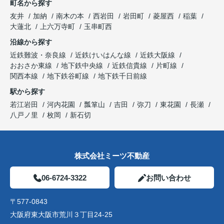
町名から探す
友井
加納
南木の本
西岩田
岩田町
菱屋西
稲葉
大蓮北
上六万寺町
玉串町西
沿線から探す
近鉄難波・奈良線
近鉄けいはんな線
近鉄大阪線
おおさか東線
地下鉄中央線
近鉄信貴線
片町線
関西本線
地下鉄谷町線
地下鉄千日前線
駅から探す
若江岩田
河内花園
瓢箪山
吉田
弥刀
東花園
長瀬
八戸ノ里
枚岡
新石切
株式会社ミーツ不動産
06-6724-3322
お問い合わせ
〒577-0843
大阪府東大阪市荒川３丁目24-25