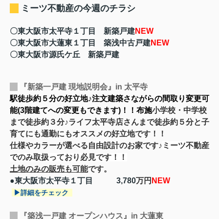
ミーツ不動産の今週のチラシ
〇東大阪市太平寺１丁目 新築戸建
NEW
〇東大阪市大蓮東１丁目 築浅中古戸建
NEW
〇東大阪市源氏ケ丘 新築戸建
『新築一戸建 現地説明会』in 太平寺
駅徒歩約５分の好立地♪注文建築さながらの間取り変更可
能(3階建てへの変更もできます)！！布施
小学校・中学校
まで徒歩約３分♪ライフ太平寺店さんまで徒歩約５分と子
育てにも通勤にもオススメの好立地です！！
仕様やカラーが選べる自由設計のお家です♪
ミーツ不動産
でのみ取扱っており必見です！！
土地のみの販売も可能
です。
●東大阪市太平寺１丁目 3,780
万円
NEW
▶詳細をチェック
『築浅一戸建 オープンハウス』in 大蓮東