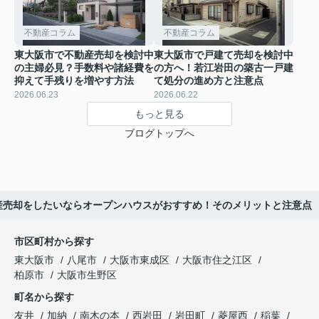
不動産コラム
不動産コラム
東大阪市で不動産売却を検討中
東大阪市で戸建て売却を検討中
の主婦必見？手数料や諸経費を
の方へ！若江岩田の築古一戸建
抑えて手残りを増やす方法
て処分の進め方と注意点
2026.06.23
2026.06.22
もっと見る
ブログトップへ
産売却をしたいならオープンハウスがおすすめ！そのメリットと注意点
市区町村から探す
東大阪市
八尾市
大阪市東成区
大阪市住之江区
柏原市
大阪市生野区
町名から探す
友井
加納
南木の本
西岩田
岩田町
菱屋西
稲葉