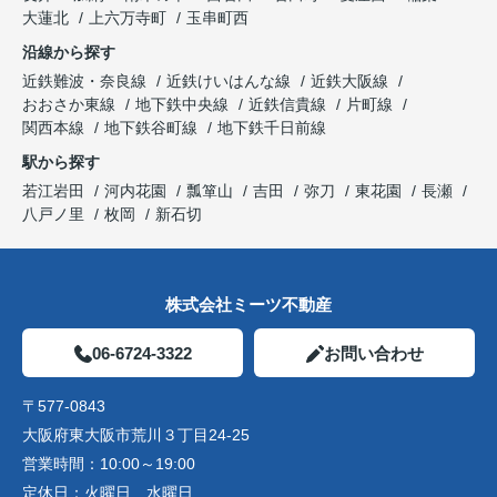
大蓮北
上六万寺町
玉串町西
沿線から探す
近鉄難波・奈良線
近鉄けいはんな線
近鉄大阪線
おおさか東線
地下鉄中央線
近鉄信貴線
片町線
関西本線
地下鉄谷町線
地下鉄千日前線
駅から探す
若江岩田
河内花園
瓢箪山
吉田
弥刀
東花園
長瀬
八戸ノ里
枚岡
新石切
株式会社ミーツ不動産
06-6724-3322
お問い合わせ
〒577-0843
大阪府東大阪市荒川３丁目24-25
営業時間：
10:00～19:00
定休日：
火曜日 水曜日