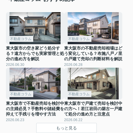
不動産コラム
不動産コラム
東大阪市の空き家どう処分す
東大阪市の不動産売却相場はど
る？遠方からでも実家管理と処
う変化している？布施八戸ノ里
分の進め方を解説
の戸建て売却の判断材料を解説
2026.06.30
2026.06.28
不動産コラム
不動産コラム
東大阪市で不動産売却を検討中
東大阪市で戸建て売却を検討中
の主婦必見？手数料や諸経費を
の方へ！若江岩田の築古一戸建
抑えて手残りを増やす方法
て処分の進め方と注意点
2026.06.23
2026.06.22
もっと見る