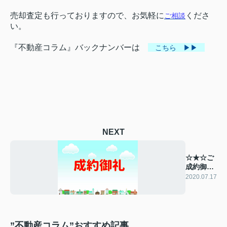
売却査定も行っておりますので、お気軽に
くださ
ご相談
い。
『不動産コラム』バックナンバーは
こちら ▶▶
NEXT
☆★☆ご
成約御礼
☆★☆
2020.07.17
”不動産コラム”おすすめ記事