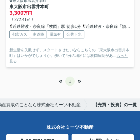
東大阪市出雲井本町
東大阪市出雲井本町
3,300
万円
- / 272.41㎡ / -
近鉄難波・奈良線「枚岡」駅 徒歩1分
近鉄難波・奈良線「額田」駅 徒歩10分
都市ガス
南道路
電気有
公共下水
新生活を失敗せず、スタートさせたいならこちらの「東大阪市出雲井本
町」はいかがでしょうか。歩いて4分の場所には枚岡病院があ...
もっと
見る
1
動産買取のことなら株式会社ミーツ不動産
【売買・投資】の一覧
株式会社ミーツ不動産