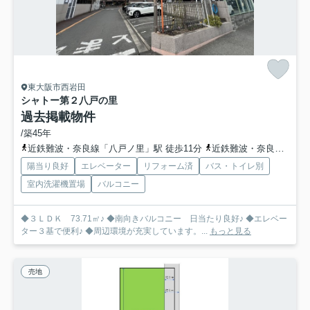
東大阪市西岩田
シャトー第２八戸の里
過去掲載物件
/築45年
近鉄難波・奈良線「八戸ノ里」駅 徒歩11分
近鉄難波・奈良線「若江岩田」駅 徒歩20分
陽当り良好
エレベーター
リフォーム済
バス・トイレ別
室内洗濯機置場
バルコニー
◆３ＬＤＫ 73.71㎡♪ ◆南向きバルコニー 日当たり良好♪ ◆エレベー
ター３基で便利♪ ◆周辺環境が充実しています。...
もっと見る
売地