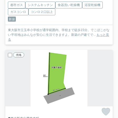
都市ガス
システムキッチン
食器洗い乾燥機
浴室乾燥機
ガスコンロ
コンロ２口以上
新築
東大阪市立玉串小学校が通学範囲内、学校まで徒歩15分。でこぼこがな
い平坦地はみんなが安心に生活できますよ。新築の戸建てで...
もっと見
る
売地