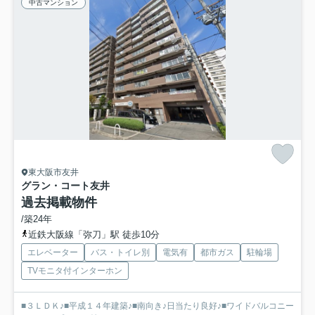
中古マンション
東大阪市友井
グラン・コート友井
過去掲載物件
/築24年
近鉄大阪線「弥刀」駅 徒歩10分
エレベーター
バス・トイレ別
電気有
都市ガス
駐輪場
TVモニタ付インターホン
■３ＬＤＫ♪■平成１４年建築♪■南向き♪日当たり良好♪■ワイドバルコニー