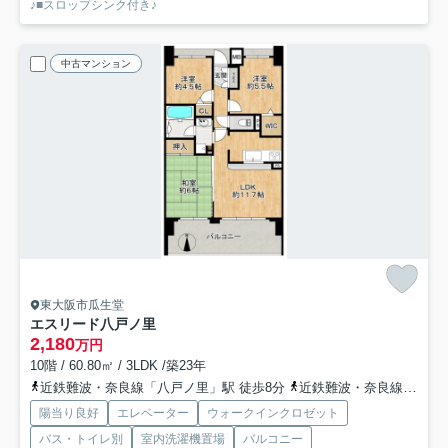
♪■スロップシンク付き♪
中古マンション
東大阪市瓜生堂
エスリード八戸ノ里
2,180
万円
10階 / 60.80㎡ / 3LDK /築23年
近鉄難波・奈良線「八戸ノ里」駅 徒歩8分
近鉄難波・奈良線「若江岩田」駅 徒歩16分
陽当り良好
エレベーター
ウォークインクロゼット
バス・トイレ別
室内洗濯機置場
バルコニー