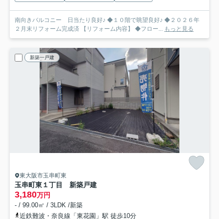
南向きバルコニー 日当たり良好♪ ◆１０階で眺望良好♪ ◆２０２６年
２月末リフォーム完成済 【リフォーム内容】 ◆フロー...
もっと見る
新築一戸建
東大阪市玉串町東
玉串町東１丁目 新築戸建
3,180
万円
- / 99.00㎡ / 3LDK /新築
近鉄難波・奈良線「東花園」駅 徒歩10分