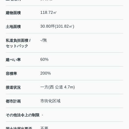
118.72㎡
建物面積
30.80坪(101.82㎡)
土地面積
-/無
私道負担面積 /
セットバック
60%
建ぺい率
200%
容積率
一方(西 公道 4.7m)
接道状況
市街化区域
都市計画
-
その他法令上の制限
不要
国土法届出要否