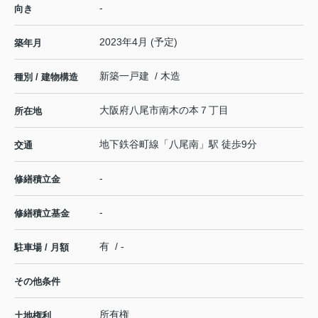
-
向き
2023年4月 (予定)
築年月
新築一戸建 / 木造
種別 / 建物構造
大阪府
八尾市
南木の本
７丁目
所在地
地下鉄谷町線
「
八尾南
」駅 徒歩9分
交通
-
修繕積立金
-
修繕積立基金
有 / -
駐車場 / 月額
その他条件
所有権
土地権利