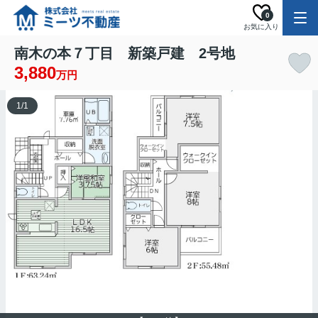
0
お気に入り
南木の本７丁目 新築戸建 2号地
3,880
万円
1
/
1