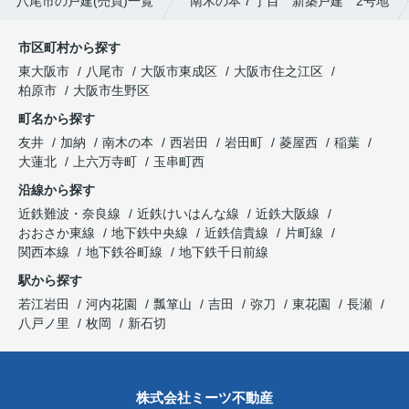
八尾市の戸建(売買)一覧
南木の本７丁目 新築戸建 2号地
市区町村から探す
東大阪市
八尾市
大阪市東成区
大阪市住之江区
柏原市
大阪市生野区
町名から探す
友井
加納
南木の本
西岩田
岩田町
菱屋西
稲葉
大蓮北
上六万寺町
玉串町西
沿線から探す
近鉄難波・奈良線
近鉄けいはんな線
近鉄大阪線
おおさか東線
地下鉄中央線
近鉄信貴線
片町線
関西本線
地下鉄谷町線
地下鉄千日前線
駅から探す
若江岩田
河内花園
瓢箪山
吉田
弥刀
東花園
長瀬
八戸ノ里
枚岡
新石切
株式会社ミーツ不動産