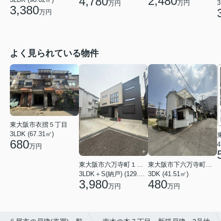
2,480
4,780
3
万円
万円
3,380
万円
よく見られている物件
東大阪市衣摺５丁目
3LDK (67.31㎡)
680
4
万円
東大阪市六万寺町１丁目
東大阪市下六万寺町２丁目
3LDK＋S(納戸) (129.17㎡)
3DK (41.51㎡)
3,980
480
万円
万円