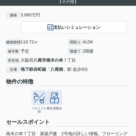
【その他】
3,880万円
価格
支払いシミュレーション
118.72㎡
4LDK
建物面積
間取り
予定
2階建
築年数
階建て
大阪府
八尾市
南木の本
７丁目
所在地
地下鉄谷町線
「
八尾南
」駅 徒歩9分
交通
物件の特徴
バストイレ
独立洗面台
別
セールスポイント
南木の本７丁目 新築戸建 2号地の詳しい情報。フローリング