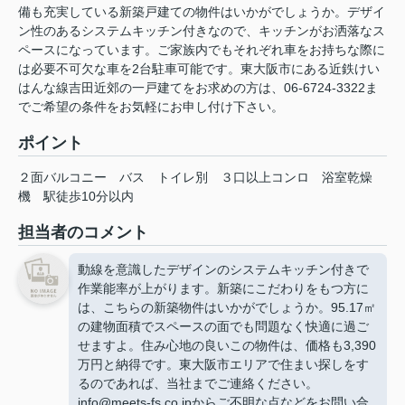
備も充実している新築戸建ての物件はいかがでしょうか。デザイ
ン性のあるシステムキッチン付きなので、キッチンがお洒落なス
ペースになっています。ご家族内でもそれぞれ車をお持ちな際に
は必要不可欠な車を2台駐車可能です。東大阪市にある近鉄けい
はんな線吉田近郊の一戸建てをお求めの方は、06-6724-3322ま
でご希望の条件をお気軽にお申し付け下さい。
ポイント
２面バルコニー
バス
トイレ別
３口以上コンロ
浴室乾燥
機
駅徒歩10分以内
担当者のコメント
動線を意識したデザインのシステムキッチン付きで
作業能率が上がります。新築にこだわりをもつ方に
は、こちらの新築物件はいかがでしょうか。95.17㎡
の建物面積でスペースの面でも問題なく快適に過ご
せますよ。住み心地の良いこの物件は、価格も3,390
万円と納得です。東大阪市エリアで住まい探しをす
るのであれば、当社までご連絡ください。
info@meets-fs.co.jpからご不明な点などをお問い合