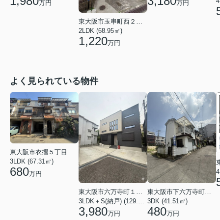
1,980
3,180
4
万円
万円
東大阪市玉串町西２丁目
2LDK (68.95㎡)
1,220
万円
よく見られている物件
東大阪市衣摺５丁目
3LDK (67.31㎡)
680
4
万円
東大阪市六万寺町１丁目
東大阪市下六万寺町２丁目
3LDK＋S(納戸) (129.17㎡)
3DK (41.51㎡)
3,980
480
万円
万円