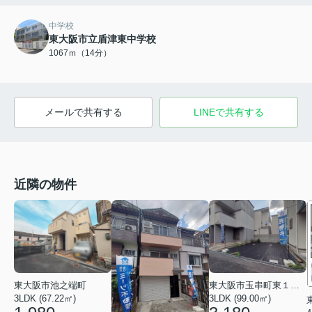
中学校
東大阪市立盾津東中学校
1067ｍ（14分）
メールで共有する
LINEで共有する
近隣の物件
東大阪市池之端町
東大阪市玉串町東１丁目
3LDK (67.22㎡)
3LDK (99.00㎡)