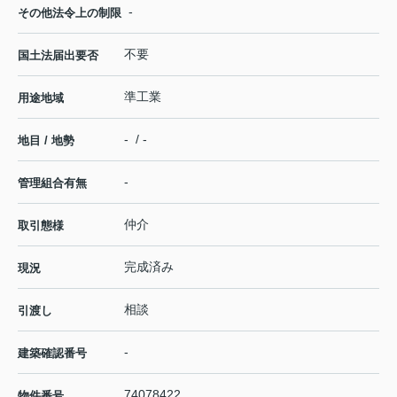
-
その他法令上の制限
不要
国土法届出要否
準工業
用途地域
- / -
地目 / 地勢
-
管理組合有無
仲介
取引態様
完成済み
現況
相談
引渡し
-
建築確認番号
74078422
物件番号