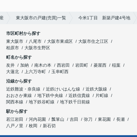
産
東大阪市の戸建(売買)一覧
今米1丁目 新築戸建4号地
市区町村から探す
東大阪市
八尾市
大阪市東成区
大阪市住之江区
柏原市
大阪市生野区
町名から探す
友井
加納
南木の本
西岩田
岩田町
菱屋西
稲葉
大蓮北
上六万寺町
玉串町西
沿線から探す
近鉄難波・奈良線
近鉄けいはんな線
近鉄大阪線
おおさか東線
地下鉄中央線
近鉄信貴線
片町線
関西本線
地下鉄谷町線
地下鉄千日前線
駅から探す
若江岩田
河内花園
瓢箪山
吉田
弥刀
東花園
長瀬
八戸ノ里
枚岡
新石切