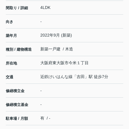
4LDK
間取り / 詳細
-
向き
2022年9月 (新築)
築年月
新築一戸建 / 木造
種別 / 建物構造
大阪府
東大阪市
今米
１丁目
所在地
近鉄けいはんな線
「
吉田
」駅 徒歩7分
交通
-
修繕積立金
-
修繕積立基金
有 / -
駐車場 / 月額