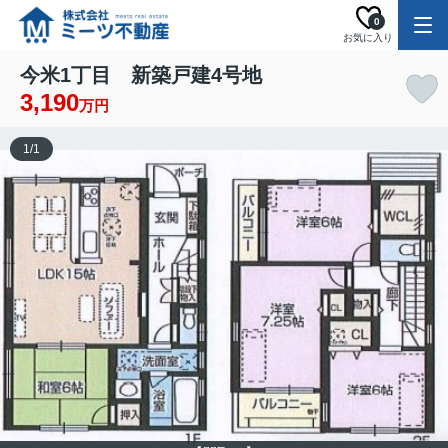
0
お気に入り
今米1丁目 新築戸建4号地
3,190
万円
1
/
1