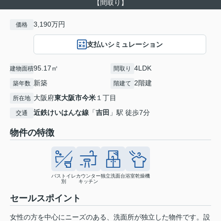
【間取り】
3,190万円
価格
支払いシミュレーション
95.17㎡
4LDK
建物面積
間取り
新築
2階建
築年数
階建て
大阪府
東大阪市
今米
１丁目
所在地
近鉄けいはんな線
「
吉田
」駅 徒歩7分
交通
物件の特徴
バストイレ
カウンター
独立洗面台
浴室乾燥機
別
キッチン
セールスポイント
女性の方を中心にニーズのある、洗面所が独立した物件です。設