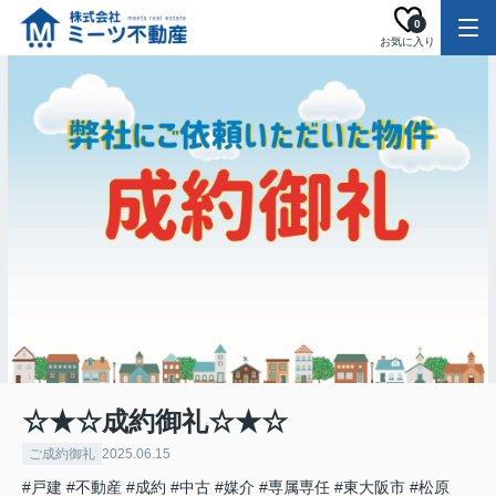
0
お気に入り
☆★☆成約御礼☆★☆
ご成約御礼
2025.06.15
#戸建
#不動産
#成約
#中古
#媒介
#専属専任
#東大阪市
#松原