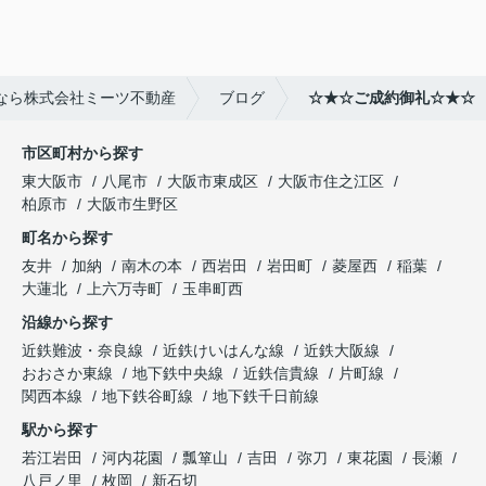
なら株式会社ミーツ不動産
ブログ
☆★☆ご成約御礼☆★☆
市区町村から探す
東大阪市
八尾市
大阪市東成区
大阪市住之江区
柏原市
大阪市生野区
町名から探す
友井
加納
南木の本
西岩田
岩田町
菱屋西
稲葉
大蓮北
上六万寺町
玉串町西
沿線から探す
近鉄難波・奈良線
近鉄けいはんな線
近鉄大阪線
おおさか東線
地下鉄中央線
近鉄信貴線
片町線
関西本線
地下鉄谷町線
地下鉄千日前線
駅から探す
若江岩田
河内花園
瓢箪山
吉田
弥刀
東花園
長瀬
八戸ノ里
枚岡
新石切