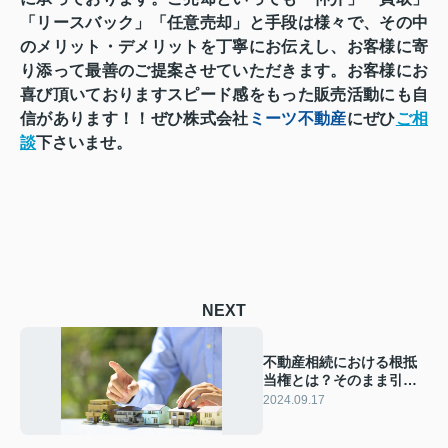
「リースバック」「任意売却」と
手段は様々で、その中
のメリット・デメリットを丁寧にお伝えし、
お客様に寄
り添って最善のご提案させていただきます。
お客様にお
喜び頂いておりますスピード感をもった
販売活動にも自
信があります！！
ぜひ株式会社
ミーツ不動産
にぜひ
ご相
談
下さいませ。
NEXT
不動産相続における根抵
当権とは？そのまま引き
継ぐ方法をご紹介！
2024.09.17