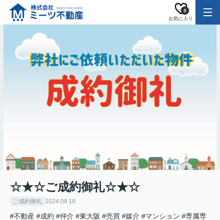
0
お気に入り
☆★☆ご成約御礼☆★☆
ご成約御礼
2024.09.16
#不動産
#成約
#仲介
#東大阪
#売買
#媒介
#マンション
#専属専