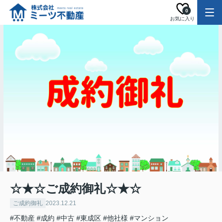
0
お気に入り
☆★☆ご成約御礼☆★☆
ご成約御礼
2023.12.21
#不動産
#成約
#中古
#東成区
#他社様
#マンション