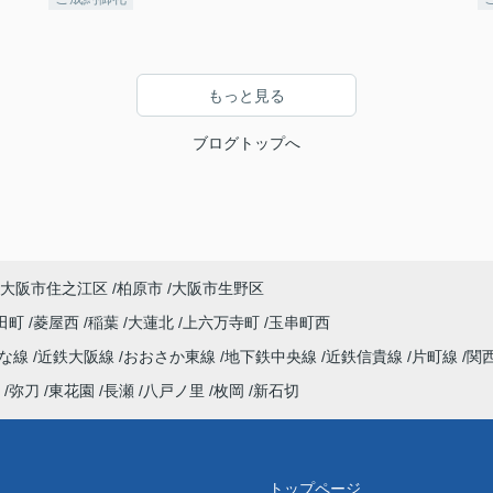
もっと見る
ブログトップへ
大阪市住之江区
柏原市
大阪市生野区
田町
菱屋西
稲葉
大蓮北
上六万寺町
玉串町西
んな線
近鉄大阪線
おおさか東線
地下鉄中央線
近鉄信貴線
片町線
関
弥刀
東花園
長瀬
八戸ノ里
枚岡
新石切
トップページ