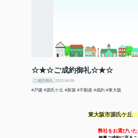
☆★☆ご成約御礼☆★☆
ご成約御礼
2023.04.09
#戸建
#源氏ケ丘
#新築
#不動産
#成約
#東大阪
東大阪市源氏ケ丘
弊社をお選びいた
無事ご成約に至るこ