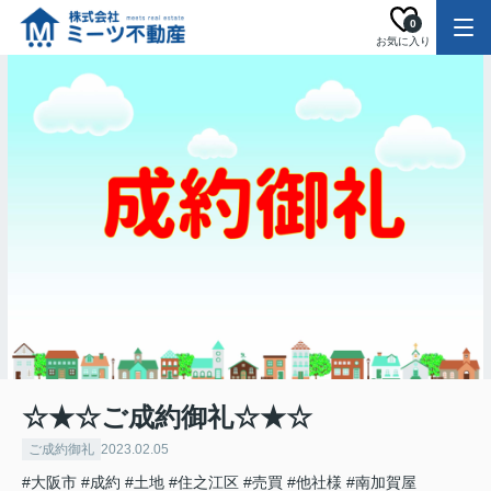
0
お気に入り
☆★☆ご成約御礼☆★☆
ご成約御礼
2023.02.05
#大阪市
#成約
#土地
#住之江区
#売買
#他社様
#南加賀屋