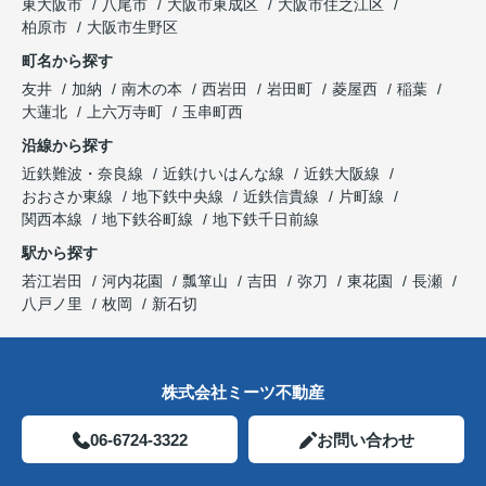
東大阪市
八尾市
大阪市東成区
大阪市住之江区
柏原市
大阪市生野区
町名から探す
友井
加納
南木の本
西岩田
岩田町
菱屋西
稲葉
大蓮北
上六万寺町
玉串町西
沿線から探す
近鉄難波・奈良線
近鉄けいはんな線
近鉄大阪線
おおさか東線
地下鉄中央線
近鉄信貴線
片町線
関西本線
地下鉄谷町線
地下鉄千日前線
駅から探す
若江岩田
河内花園
瓢箪山
吉田
弥刀
東花園
長瀬
八戸ノ里
枚岡
新石切
株式会社ミーツ不動産
06-6724-3322
お問い合わせ