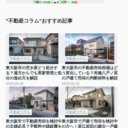
”不動産コラム”おすすめ記事
不動産コラム
不動産コラム
東大阪市の空き家どう処分す
東大阪市の不動産売却相場はど
る？遠方からでも実家管理と処
う変化している？布施八戸ノ里
分の進め方を解説
の戸建て売却の判断材料を解説
2026.06.30
2026.06.28
不動産コラム
不動産コラム
東大阪市で不動産売却を検討中
東大阪市で戸建て売却を検討中
の主婦必見？手数料や諸経費を
の方へ！若江岩田の築古一戸建