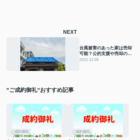
NEXT
台風被害のあった家は売却
可能？公的支援や売却のリ
スクとコツをご紹介！
2022.12.06
”ご成約御礼”おすすめ記事
ご成約御礼
ご成約御礼