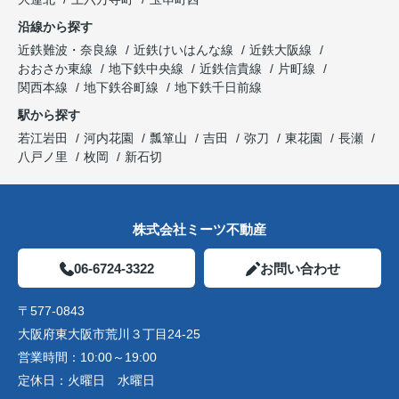
沿線から探す
近鉄難波・奈良線
近鉄けいはんな線
近鉄大阪線
おおさか東線
地下鉄中央線
近鉄信貴線
片町線
関西本線
地下鉄谷町線
地下鉄千日前線
駅から探す
若江岩田
河内花園
瓢箪山
吉田
弥刀
東花園
長瀬
八戸ノ里
枚岡
新石切
株式会社ミーツ不動産
06-6724-3322
お問い合わせ
〒577-0843
大阪府東大阪市荒川３丁目24-25
営業時間：
10:00～19:00
定休日：
火曜日 水曜日