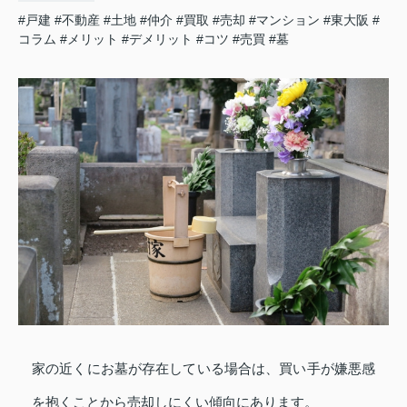
#戸建
#不動産
#土地
#仲介
#買取
#売却
#マンション
#東大阪
#
コラム
#メリット
#デメリット
#コツ
#売買
#墓
家の近くにお墓が存在している場合は、買い手が嫌悪感
を抱くことから売却しにくい傾向にあります。