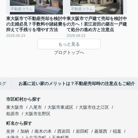
不動産コラム
不動産コラム
東大阪市で不動産売却を検討中
東大阪市で戸建て売却を検討中
の主婦必見？手数料や諸経費を
の方へ！若江岩田の築古一戸建
抑えて手残りを増やす方法
て処分の進め方と注意点
2026.06.23
2026.06.22
もっと見る
ブログトップへ
ログ
お墓に近い家のメリットは？不動産売却時の注意点もご紹介
市区町村から探す
東大阪市
八尾市
大阪市東成区
大阪市住之江区
柏原市
大阪市生野区
町名から探す
友井
加納
南木の本
西岩田
岩田町
菱屋西
稲葉
大蓮北
上六万寺町
玉串町西