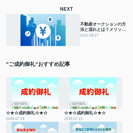
NEXT
不動産オークションの方
法と流れとは？メリット
もあわせて解説
2022.09.27
”ご成約御礼”おすすめ記事
ご成約御礼
ご成約御礼
☆★☆成約御礼☆★☆
☆★☆成約御礼☆★☆
2026.07.19
2026.07.13