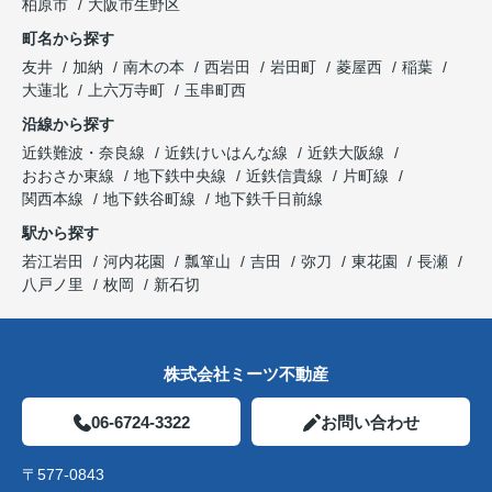
柏原市
大阪市生野区
町名から探す
友井
加納
南木の本
西岩田
岩田町
菱屋西
稲葉
大蓮北
上六万寺町
玉串町西
沿線から探す
近鉄難波・奈良線
近鉄けいはんな線
近鉄大阪線
おおさか東線
地下鉄中央線
近鉄信貴線
片町線
関西本線
地下鉄谷町線
地下鉄千日前線
駅から探す
若江岩田
河内花園
瓢箪山
吉田
弥刀
東花園
長瀬
八戸ノ里
枚岡
新石切
株式会社ミーツ不動産
06-6724-3322
お問い合わせ
〒577-0843