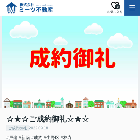
0
お気に入り
☆★☆ご成約御礼☆★☆
ご成約御礼
2022.09.18
#戸建
#新築
#成約
#生野区
#林寺