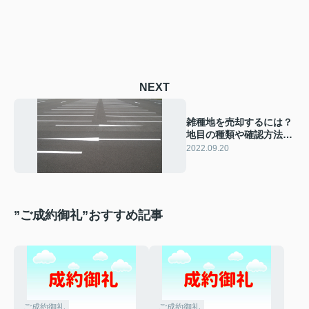
NEXT
雑種地を売却するには？
地目の種類や確認方法に
ついてご紹介！
2022.09.20
”ご成約御礼”おすすめ記事
ご成約御礼
ご成約御礼