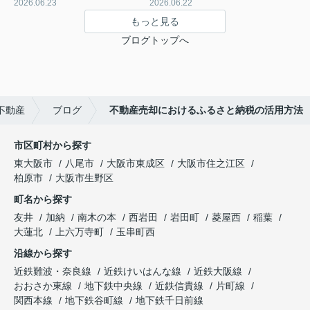
2026.06.23
2026.06.22
もっと見る
ブログトップへ
不動産
ブログ
不動産売却におけるふるさと納税の活用方法
市区町村から探す
東大阪市
八尾市
大阪市東成区
大阪市住之江区
柏原市
大阪市生野区
町名から探す
友井
加納
南木の本
西岩田
岩田町
菱屋西
稲葉
大蓮北
上六万寺町
玉串町西
沿線から探す
近鉄難波・奈良線
近鉄けいはんな線
近鉄大阪線
おおさか東線
地下鉄中央線
近鉄信貴線
片町線
関西本線
地下鉄谷町線
地下鉄千日前線