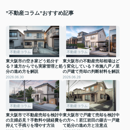
”不動産コラム”おすすめ記事
不動産コラム
不動産コラム
東大阪市の空き家どう処分す
東大阪市の不動産売却相場はど
る？遠方からでも実家管理と処
う変化している？布施八戸ノ里
分の進め方を解説
の戸建て売却の判断材料を解説
2026.06.30
2026.06.28
不動産コラム
不動産コラム
東大阪市で不動産売却を検討中
東大阪市で戸建て売却を検討中
の主婦必見？手数料や諸経費を
の方へ！若江岩田の築古一戸建
抑えて手残りを増やす方法
て処分の進め方と注意点