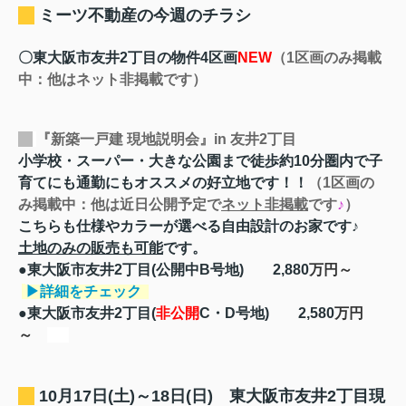
ミーツ不動産の今週のチラシ
〇東大阪市友井2丁目の物件4区画
NEW
（1区画のみ掲載
中：他はネット非掲載です）
『新築一戸建 現地説明会』in 友井2丁目
小学校・スーパー・大きな公園まで徒歩約10分圏内で子
育てにも通勤にもオススメの好立地です！！
（1区画の
み掲載中：他は近日公開予定で
ネット非掲載
です
♪
）
こちらも仕様やカラーが選べる自由設計のお家です♪
土地のみの販売も可能
です。
●東大阪市友井2丁目(公開中B号地) 2,880
万円～
▶詳細をチェック
●東大阪市友井2丁目(
非公開
C・D号地) 2,580
万円
～
10月17日(土)～18日(日) 東大阪市友井2丁目現