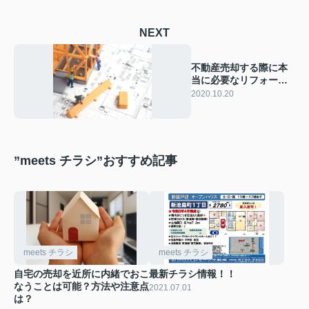
NEXT
不動産売却する際に本
当に必要なリフォーム
とは一体なに？
2020.10.20
”meets チラシ”おすすめ記事
meets チラシ
meets チラシ
自宅の売却を近所に内緒でおこ
最新チラシ情報！！
なうことは可能？方法や注意点
2021.07.01
は？