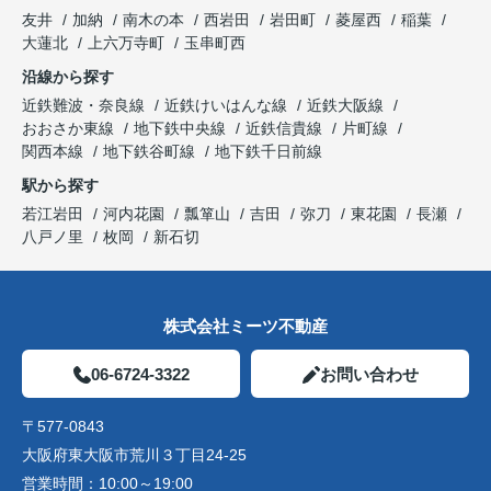
友井
加納
南木の本
西岩田
岩田町
菱屋西
稲葉
大蓮北
上六万寺町
玉串町西
沿線から探す
近鉄難波・奈良線
近鉄けいはんな線
近鉄大阪線
おおさか東線
地下鉄中央線
近鉄信貴線
片町線
関西本線
地下鉄谷町線
地下鉄千日前線
駅から探す
若江岩田
河内花園
瓢箪山
吉田
弥刀
東花園
長瀬
八戸ノ里
枚岡
新石切
株式会社ミーツ不動産
06-6724-3322
お問い合わせ
〒577-0843
大阪府東大阪市荒川３丁目24-25
営業時間：
10:00～19:00