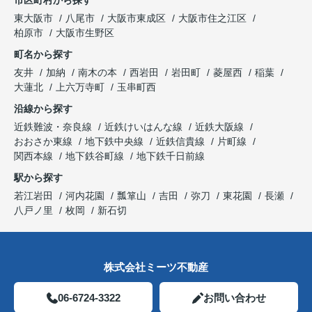
東大阪市
八尾市
大阪市東成区
大阪市住之江区
柏原市
大阪市生野区
町名から探す
友井
加納
南木の本
西岩田
岩田町
菱屋西
稲葉
大蓮北
上六万寺町
玉串町西
沿線から探す
近鉄難波・奈良線
近鉄けいはんな線
近鉄大阪線
おおさか東線
地下鉄中央線
近鉄信貴線
片町線
関西本線
地下鉄谷町線
地下鉄千日前線
駅から探す
若江岩田
河内花園
瓢箪山
吉田
弥刀
東花園
長瀬
八戸ノ里
枚岡
新石切
株式会社ミーツ不動産
06-6724-3322
お問い合わせ