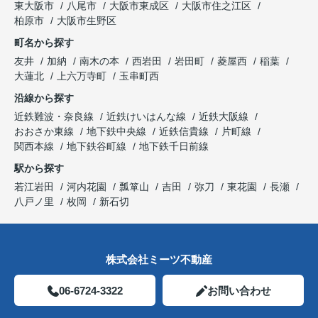
東大阪市
八尾市
大阪市東成区
大阪市住之江区
柏原市
大阪市生野区
町名から探す
友井
加納
南木の本
西岩田
岩田町
菱屋西
稲葉
大蓮北
上六万寺町
玉串町西
沿線から探す
近鉄難波・奈良線
近鉄けいはんな線
近鉄大阪線
おおさか東線
地下鉄中央線
近鉄信貴線
片町線
関西本線
地下鉄谷町線
地下鉄千日前線
駅から探す
若江岩田
河内花園
瓢箪山
吉田
弥刀
東花園
長瀬
八戸ノ里
枚岡
新石切
株式会社ミーツ不動産
06-6724-3322
お問い合わせ