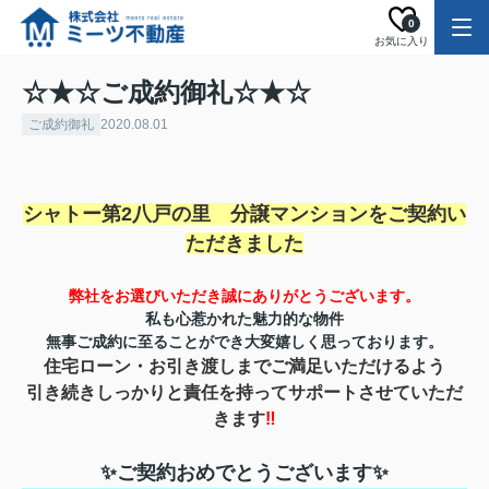
0
お気に入り
☆★☆ご成約御礼☆★☆
ご成約御礼
2020.08.01
シャトー第2八戸の里 分譲マンションを
ご契約い
ただきました
弊社をお選びいただき誠にありがとうご
ざいます。
私も心惹かれた魅力的な物件
無事ご成約に至ることができ
大変嬉しく思っております。
住宅ローン・お引き渡しまで
ご満足いただけるよう
引き続きしっかりと責任を持ってサポートさせていただ
きます
‼
✨ご契約おめでとうございます✨