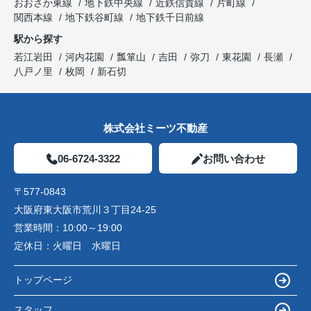
おおさか東線
地下鉄中央線
近鉄信貴線
片町線
関西本線
地下鉄谷町線
地下鉄千日前線
駅から探す
若江岩田
河内花園
瓢箪山
吉田
弥刀
東花園
長瀬
八戸ノ里
枚岡
新石切
株式会社ミーツ不動産
06-6724-3322
お問い合わせ
〒577-0843
大阪府東大阪市荒川３丁目24-25
営業時間：
10:00～19:00
定休日：
火曜日 水曜日
トップページ
スタッフ