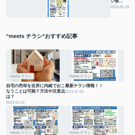
シ情
報！！
2020.05.29
”meets チラシ”おすすめ記事
meets チラシ
meets チラシ
自宅の売却を近所に内緒でおこ
最新チラシ情報！！
なうことは可能？方法や注意点
2021.07.01
は？
2022.03.22
meets チラシ
meets チラシ