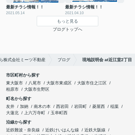
最新チラシ情報！！
最新チラシ情報！！
2021.05.14
2021.04.10
もっと見る
ブログトップへ
ら株式会社ミーツ不動産
ブログ
現地説明会 at近江堂2丁目
市区町村から探す
東大阪市
八尾市
大阪市東成区
大阪市住之江区
柏原市
大阪市生野区
町名から探す
友井
加納
南木の本
西岩田
岩田町
菱屋西
稲葉
大蓮北
上六万寺町
玉串町西
沿線から探す
近鉄難波・奈良線
近鉄けいはんな線
近鉄大阪線