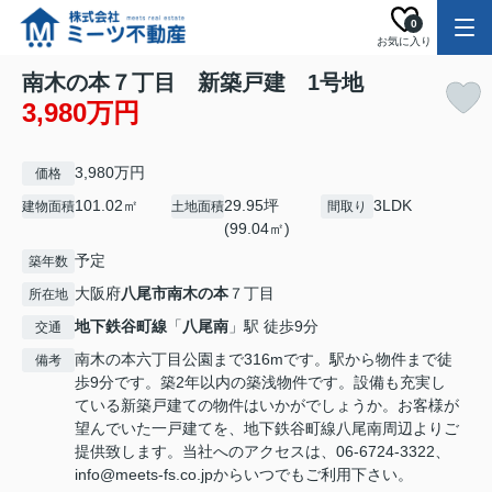
0
お気に入り
南木の本７丁目 新築戸建 1号地
3,980万円
3,980万円
価格
101.02㎡
29.95坪
3LDK
建物面積
土地面積
間取り
(99.04㎡)
予定
築年数
大阪府
八尾市
南木の本
７丁目
所在地
地下鉄谷町線
「
八尾南
」駅 徒歩9分
交通
南木の本六丁目公園まで316mです。駅から物件まで徒
備考
歩9分です。築2年以内の築浅物件です。設備も充実し
ている新築戸建ての物件はいかがでしょうか。お客様が
望んでいた一戸建てを、地下鉄谷町線八尾南周辺よりご
提供致します。当社へのアクセスは、06-6724-3322、
info@meets-fs.co.jpからいつでもご利用下さい。