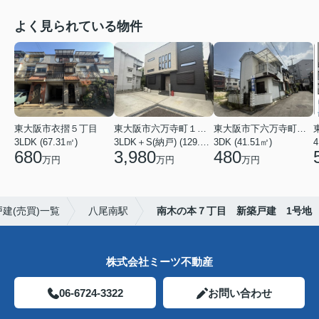
よく見られている物件
東大阪市衣摺５丁目
東大阪市六万寺町１丁目
東大阪市下六万寺町２丁目
3LDK (67.31㎡)
3LDK＋S(納戸) (129.17㎡)
3DK (41.51㎡)
4
680
3,980
480
万円
万円
万円
建(売買)一覧
八尾南駅
南木の本７丁目 新築戸建 1号地
株式会社ミーツ不動産
06-6724-3322
お問い合わせ