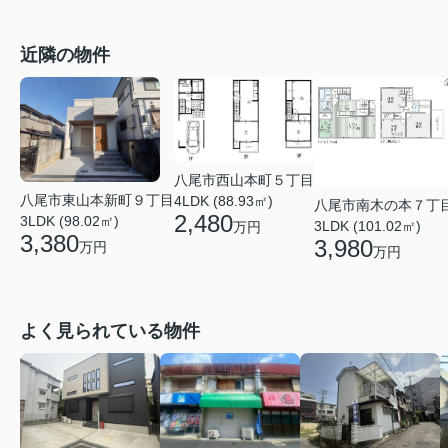
近隣の物件
八尾市西山本町５丁目
八尾市東山本新町９丁目
4LDK (88.93㎡)
八尾市南木の本７丁
2,480
3LDK (98.02㎡)
3LDK (101.02㎡)
万円
3,380
3,980
万円
万円
よく見られている物件