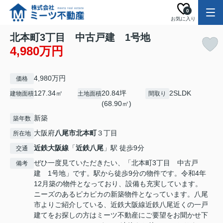
0
お気に入り
北本町3丁目 中古戸建 1号地
4,980万円
4,980万円
価格
127.34㎡
20.84坪
2SLDK
建物面積
土地面積
間取り
(68.90㎡)
新築
築年数
大阪府
八尾市
北本町
３丁目
所在地
近鉄大阪線
「
近鉄八尾
」駅 徒歩9分
交通
ぜひ一度見ていただきたい、「北本町3丁目 中古戸
備考
建 1号地」です。駅から徒歩9分の物件です。令和4年
12月築の物件となっており、設備も充実しています。
ニーズのあるピカピカの新築物件となっています。八尾
市よりご紹介している、近鉄大阪線近鉄八尾近くの一戸
建てをお探しの方はミーツ不動産にご要望をお聞かせ下