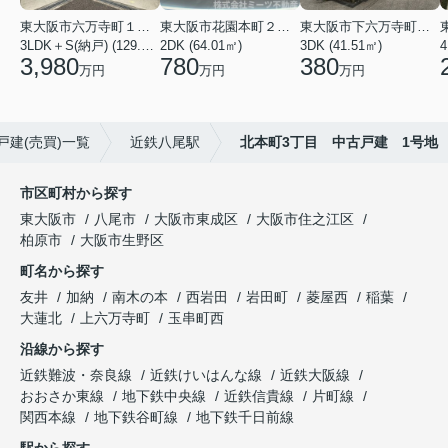
東大阪市六万寺町１丁目
東大阪市花園本町２丁目
東大阪市下六万寺町２丁目
3LDK＋S(納戸) (129.17㎡)
2DK (64.01㎡)
3DK (41.51㎡)
4
3,980
780
380
万円
万円
万円
戸建(売買)一覧
近鉄八尾駅
北本町3丁目 中古戸建 1号地
市区町村から探す
東大阪市
八尾市
大阪市東成区
大阪市住之江区
柏原市
大阪市生野区
町名から探す
友井
加納
南木の本
西岩田
岩田町
菱屋西
稲葉
大蓮北
上六万寺町
玉串町西
沿線から探す
近鉄難波・奈良線
近鉄けいはんな線
近鉄大阪線
おおさか東線
地下鉄中央線
近鉄信貴線
片町線
関西本線
地下鉄谷町線
地下鉄千日前線