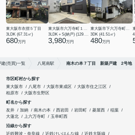
東大阪市衣摺５丁目
東大阪市六万寺町１丁目
東大阪市下六万寺町２丁目
3LDK (67.31㎡)
3LDK＋S(納戸) (129.17㎡)
3DK (41.51㎡)
4
680
3,980
480
万円
万円
万円
建(売買)一覧
八尾南駅
南木の本７丁目 新築戸建 2号地
市区町村から探す
東大阪市
八尾市
大阪市東成区
大阪市住之江区
柏原市
大阪市生野区
町名から探す
友井
加納
南木の本
西岩田
岩田町
菱屋西
稲葉
大蓮北
上六万寺町
玉串町西
沿線から探す
近鉄難波・奈良線
近鉄けいはんな線
近鉄大阪線