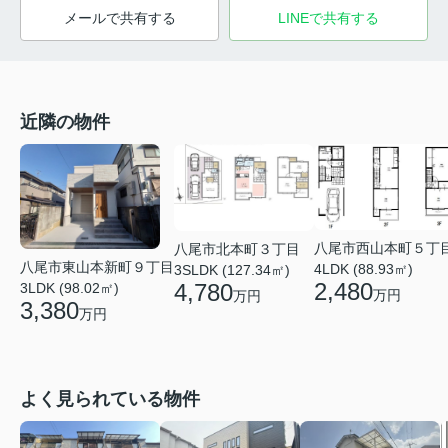
メールで共有する
LINEで共有する
近隣の物件
八尾市西山本町５丁
八尾市北本町３丁目
八尾市東山本新町９丁目
4LDK (88.93㎡)
3SLDK (127.34㎡)
2,480
4,780
3LDK (98.02㎡)
万円
万円
3,380
万円
よく見られている物件