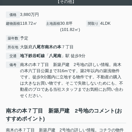
【その他】
3,880万円
価格
118.72㎡
30.8坪
4LDK
建物面積
土地面積
間取り
(101.82㎡)
予定
築年数
大阪府
八尾市
南木の本
７丁目
所在地
地下鉄谷町線
「
八尾南
」駅 徒歩9分
交通
南木の本７丁目 新築戸建 2号地の詳しい情報。南木
備考
の本六丁目公園まで316mです。築2年以内の築浅物件
です。徒歩9分圏内に立地する物件です。不動産の購入
は大きなお買い物です。そこで失敗しないためにも、不
動産のプロである当社スタッフまでお気軽にお問い合わ
せください。
南木の本７丁目 新築戸建 2号地のコメント(お
すすめポイント)
南木の本７丁目 新築戸建 2号地の詳しい情報。コチラの物件