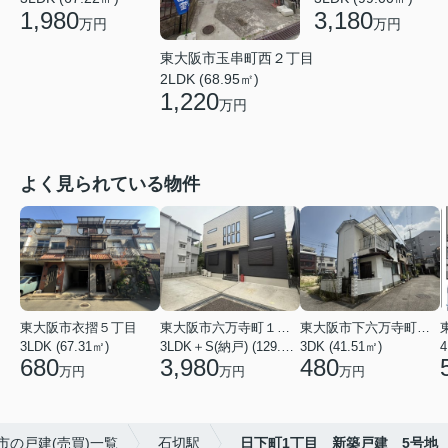
1,980
3,180
万円
万円
東大阪市玉串町西２丁目
2LDK (68.95㎡)
1,220
万円
よく見られている物件
東大阪市衣摺５丁目
東大阪市六万寺町１丁目
東大阪市下六万寺町２丁目
3LDK (67.31㎡)
3LDK＋S(納戸) (129.17㎡)
3DK (41.51㎡)
4
680
3,980
480
万円
万円
万円
市の戸建(売買)一覧
石切駅
日下町1丁目 新築戸建 5号地