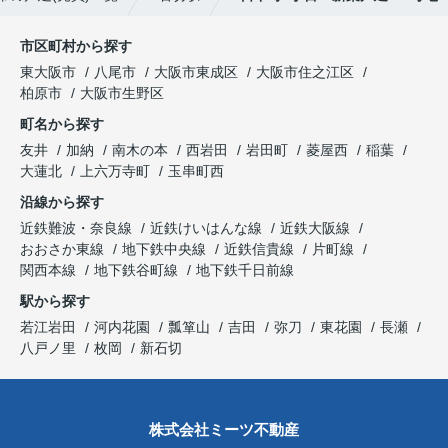
市区町村から探す
東大阪市
八尾市
大阪市東成区
大阪市住之江区
柏原市
大阪市生野区
町名から探す
友井
加納
南木の本
西岩田
岩田町
菱屋西
稲葉
大蓮北
上六万寺町
玉串町西
沿線から探す
近鉄難波・奈良線
近鉄けいはんな線
近鉄大阪線
おおさか東線
地下鉄中央線
近鉄信貴線
片町線
関西本線
地下鉄谷町線
地下鉄千日前線
駅から探す
若江岩田
河内花園
瓢箪山
吉田
弥刀
東花園
長瀬
八戸ノ里
枚岡
新石切
株式会社ミーツ不動産