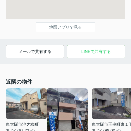
地図アプリで見る
メールで共有する
LINEで共有する
近隣の物件
東大阪市池之端町
東大阪市玉串町東１
3LDK (67.22㎡)
3LDK (99.00㎡)