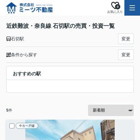
0
お気に入り
近鉄難波・奈良線 石切駅の売買・投資一覧
石切駅
変更
条件から探す
変更
おすすめの駅
5
件
中古一戸建