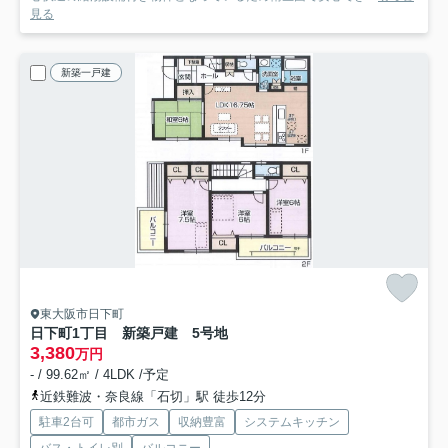
見る
新築一戸建
東大阪市日下町
日下町1丁目 新築戸建 5号地
3,380
万円
- / 99.62㎡ / 4LDK /予定
近鉄難波・奈良線「石切」駅 徒歩12分
駐車2台可
都市ガス
収納豊富
システムキッチン