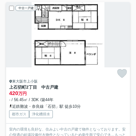
中古一戸建
東大阪市上小阪
上石切町2丁目 中古戸建
420
万円
- / 56.45㎡ / 3DK /築44年
近鉄難波・奈良線「石切」駅 徒歩10分
都市ガス
浄化槽排水
室内の環境も良好な、住みよい中古の戸建て物件となっております。安
心快適の給湯設備付き物件となっているため衛生面で安心でき...
もっと