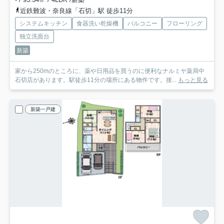
近鉄難波・奈良線「石切」駅 徒歩11分
システムキッチン
食器洗い乾燥機
バルコニー
フローリング
独立洗面台
新築
家から250mのところに、薬や日用品を買うのに便利なナルミヤ薬局中
石切店があります。駅徒歩11分の場所にある物件です。接...
もっと見る
新築一戸建