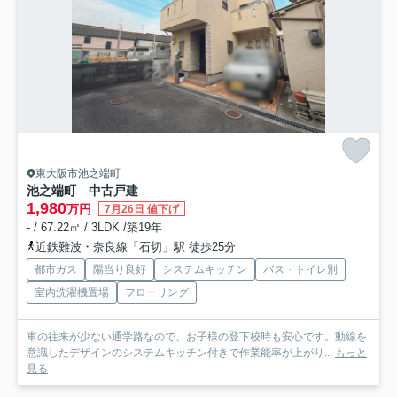
東大阪市池之端町
池之端町 中古戸建
1,980
万円
7月26日 値下げ
- / 67.22㎡ / 3LDK /築19年
近鉄難波・奈良線「石切」駅 徒歩25分
都市ガス
陽当り良好
システムキッチン
バス・トイレ別
室内洗濯機置場
フローリング
車の往来が少ない通学路なので、お子様の登下校時も安心です。動線を
意識したデザインのシステムキッチン付きで作業能率が上がり...
もっと
見る