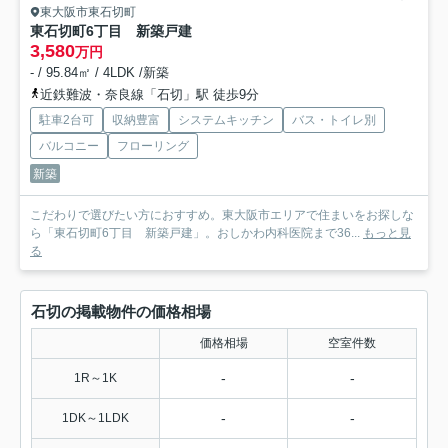
東大阪市東石切町
東石切町6丁目 新築戸建
3,580
万円
- / 95.84㎡ / 4LDK /新築
近鉄難波・奈良線「石切」駅 徒歩9分
駐車2台可
収納豊富
システムキッチン
バス・トイレ別
バルコニー
フローリング
新築
こだわりで選びたい方におすすめ。東大阪市エリアで住まいをお探しな
ら「東石切町6丁目 新築戸建」。おしかわ内科医院まで36...
もっと見
る
石切の掲載物件の価格相場
価格相場
空室件数
-
-
1R～1K
-
-
1DK～1LDK