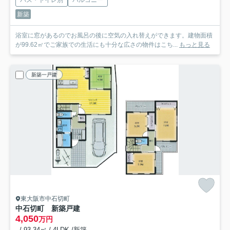
バス・トイレ別
バルコニー
新築
浴室に窓があるのでお風呂の後に空気の入れ替えができます。建物面積
が99.62㎡でご家族での生活にも十分な広さの物件はこち...
もっと見る
新築一戸建
東大阪市中石切町
中石切町 新築戸建
4,050
万円
- / 93.34㎡ / 4LDK /新築