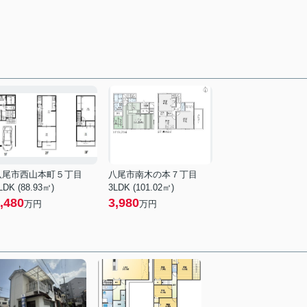
八尾市西山本町５丁目
八尾市南木の本７丁目
LDK (88.93㎡)
3LDK (101.02㎡)
,480
3,980
万円
万円