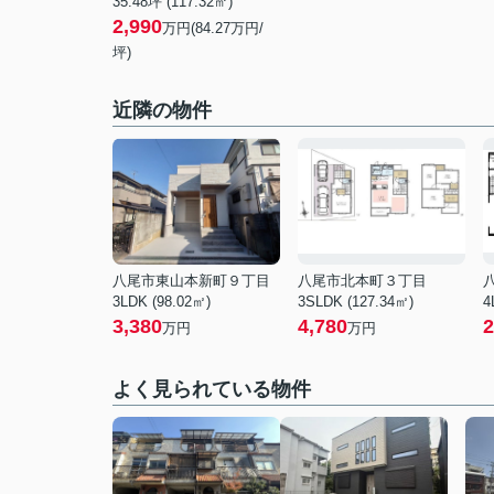
35.48坪 (117.32㎡)
2,990
万円(84.27万円/
坪)
近隣の物件
八尾市東山本新町９丁目
八尾市北本町３丁目
3LDK (98.02㎡)
3SLDK (127.34㎡)
4
3,380
4,780
2
万円
万円
よく見られている物件