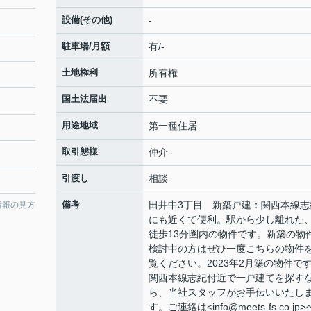
設備(その他)
-
駐車場/月額
有/-
土地権利
所有権
国土法届出
不要
用途地域
第一種住居
取引態様
仲介
引渡し
相談
備考
田井中3丁目 新築戸建：関西本線志
情報の見方
にも近くて便利。駅から少し離れた
徒歩13分圏内の物件です。新築の物
検討中の方はぜひ一度こちらの物件
覧ください。2023年2月築の物件で
関西本線志紀付近で一戸建てを探す
ら、当社スタッフがお手伝いいたし
す。ご連絡は<info@meets-fs.co.jp