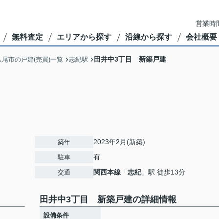
営業時間
無料査定
エリアから探す
沿線から探す
会社概要
田井中3丁目 新築戸建
八尾市の戸建(売買)一覧
志紀駅
2023年2月(新築)
築年
有
駐車
関西本線
「
志紀
」駅 徒歩13分
交通
田井中3丁目 新築戸建の詳細情報
設備条件