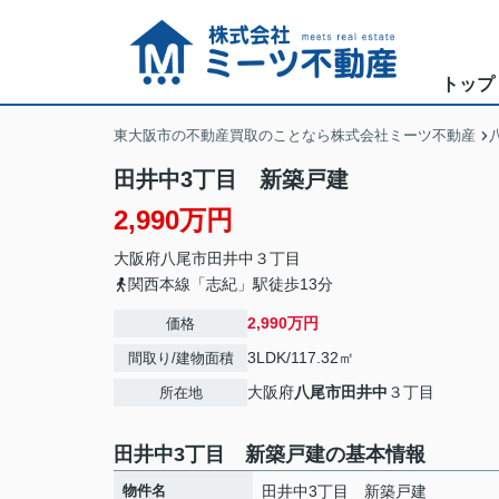
トップ
東大阪市の不動産買取のことなら株式会社ミーツ不動産
田井中3丁目 新築戸建
2,990万円
大阪府
八尾市
田井中
３丁目
関西本線「志紀」駅徒歩13分
2,990万円
価格
3LDK/117.32㎡
間取り/建物面積
大阪府
八尾市
田井中
３丁目
所在地
田井中3丁目 新築戸建の基本情報
物件名
田井中3丁目 新築戸建