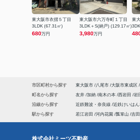
東大阪市衣摺５丁目
東大阪市六万寺町１丁目
東
3LDK (67.31㎡)
3LDK＋S(納戸) (129.17㎡)
3DK
680
3,980
48
万円
万円
市区町村から探す
東大阪市
八尾市
大阪市東成区
町名から探す
友井
加納
南木の本
西岩田
岩
沿線から探す
近鉄難波・奈良線
近鉄けいは
駅から探す
若江岩田
河内花園
瓢箪山
吉田
株式会社ミーツ不動産