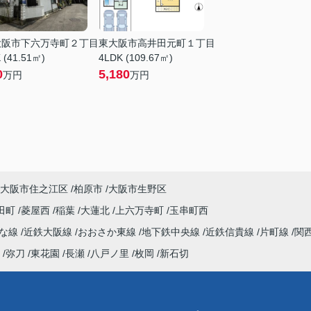
大阪市下六万寺町２丁目
東大阪市高井田元町１丁目
 (41.51㎡)
4LDK (109.67㎡)
0
5,180
万円
万円
大阪市住之江区
柏原市
大阪市生野区
田町
菱屋西
稲葉
大蓮北
上六万寺町
玉串町西
んな線
近鉄大阪線
おおさか東線
地下鉄中央線
近鉄信貴線
片町線
関
弥刀
東花園
長瀬
八戸ノ里
枚岡
新石切