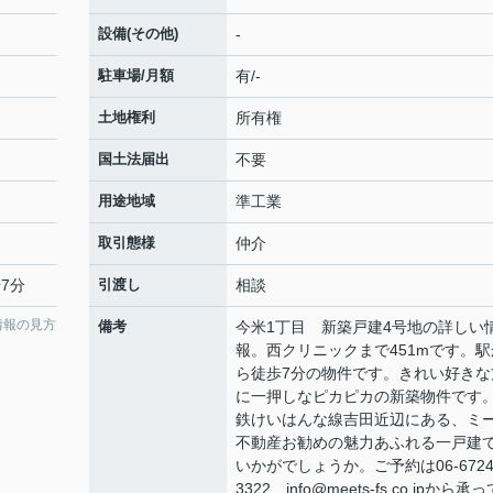
設備(その他)
-
駐車場/月額
有/-
土地権利
所有権
国土法届出
不要
用途地域
準工業
取引態様
仲介
7分
引渡し
相談
情報の見方
備考
今米1丁目 新築戸建4号地の詳しい
報。西クリニックまで451mです。駅
ら徒歩7分の物件です。きれい好きな
に一押しなピカピカの新築物件です
鉄けいはんな線吉田近辺にある、ミ
不動産お勧めの魅力あふれる一戸建
いかがでしょうか。ご予約は06-6724
3322、info@meets-fs.co.jpから承