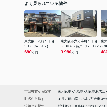
よく見られている物件
東大阪市衣摺５丁目
東大阪市六万寺町１丁目
東
3LDK (67.31㎡)
3LDK＋S(納戸) (129.17㎡)
3DK
680
3,980
48
万円
万円
市区町村から探す
東大阪市
八尾市
大阪市東成区
町名から探す
友井
加納
南木の本
西岩田
岩
沿線から探す
近鉄難波・奈良線
近鉄けいは