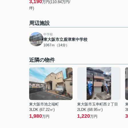
3,190
万円(110.84万円/
坪)
周辺施設
中学校
東大阪市立盾津東中学校
1067ｍ（14分）
近隣の物件
東大阪市池之端町
東大阪市玉串町西２丁目
3LDK (67.22㎡)
2LDK (68.95㎡)
3
1,980
1,220
3
万円
万円