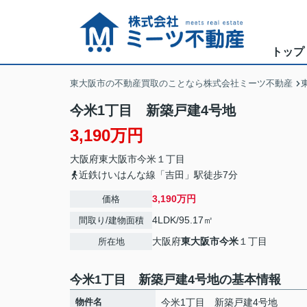
トップ
東大阪市の不動産買取のことなら株式会社ミーツ不動産
今米1丁目 新築戸建4号地
3,190万円
大阪府
東大阪市
今米
１丁目
近鉄けいはんな線「吉田」駅徒歩7分
3,190万円
価格
4LDK/95.17㎡
間取り/建物面積
大阪府
東大阪市
今米
１丁目
所在地
今米1丁目 新築戸建4号地の基本情報
物件名
今米1丁目 新築戸建4号地