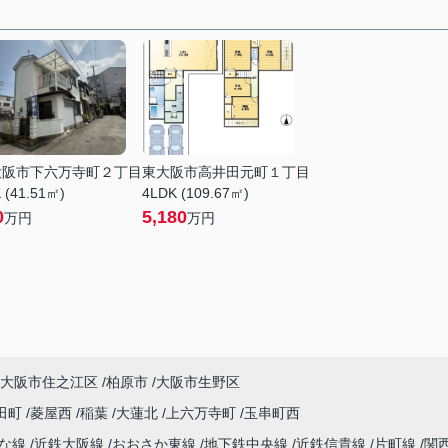
大阪市下六万寺町２丁目
東大阪市高井田元町１丁目
 (41.51㎡)
4LDK (109.67㎡)
0
5,180
万円
万円
大阪市住之江区
柏原市
大阪市生野区
田町
菱屋西
稲葉
大蓮北
上六万寺町
玉串町西
んな線
近鉄大阪線
おおさか東線
地下鉄中央線
近鉄信貴線
片町線
関