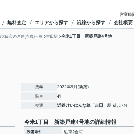
営業時間
無料査定
エリアから探す
沿線から探す
会社概要
今米1丁目 新築戸建4号地
東大阪市の戸建(売買)一覧
吉田駅
2022年9月(新築)
築年
有
駐車
近鉄けいはんな線
「
吉田
」駅 徒歩7分
交通
今米1丁目 新築戸建4号地の詳細情報
設備条件
駐車2台可