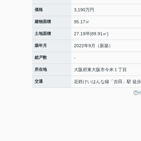
価格
3,190万円
建物面積
95.17㎡
土地面積
27.19坪(89.91㎡)
築年月
2022年9月（新築）
総戸数
-
所在地
大阪府
東大阪市
今米
１丁目
交通
近鉄けいはんな線
「
吉田
」駅 徒歩