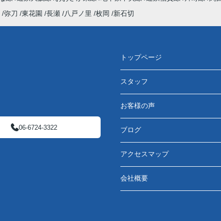
弥刀
東花園
長瀬
八戸ノ里
枚岡
新石切
トップページ
スタッフ
お客様の声
06-6724-3322
ブログ
アクセスマップ
会社概要